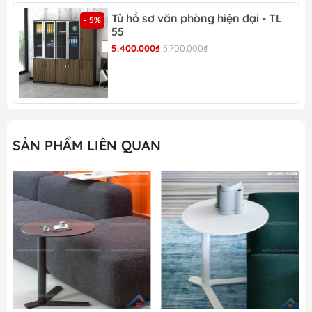
Bàn diễn giải -BCF 46 có bánh xe dễ dàng di
Tủ hồ sơ văn phòng hiện đại - TL
- 5%
chuyển
55
5.400.000₫
5.700.000₫
Bàn diễn giải -BCF 46 có thiết kế hiện đại
Bàn diễn giải -BCF 46
SẢN PHẨM LIÊN QUAN
Bàn diễn giải - BCF 46 là một sản phẩm nội thất vô
cùng tiện ích và đa năng, được thiết kế để đáp ứng
nhu cầu trong không gian văn phòng, phòng họp
và các sự kiện hội thảo. Với thiết kế nhỏ gọn và
chất liệu chất lượng cao, sản phẩm này không chỉ
là một món đồ nội thất mà còn là một công cụ
hữu ích để hỗ trợ công việc và trình bày ý kiến.