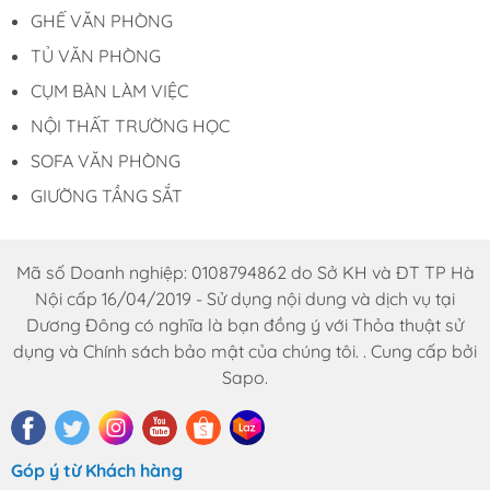
GHẾ VĂN PHÒNG
TỦ VĂN PHÒNG
CỤM BÀN LÀM VIỆC
NỘI THẤT TRƯỜNG HỌC
SOFA VĂN PHÒNG
GIƯỜNG TẦNG SẮT
Mã số Doanh nghiệp: 0108794862 do Sở KH và ĐT TP Hà
Nội cấp 16/04/2019 - Sử dụng nội dung và dịch vụ tại
Dương Đông có nghĩa là bạn đồng ý với Thỏa thuật sử
dụng và Chính sách bảo mật của chúng tôi. . Cung cấp bởi
Sapo.
Góp ý từ Khách hàng