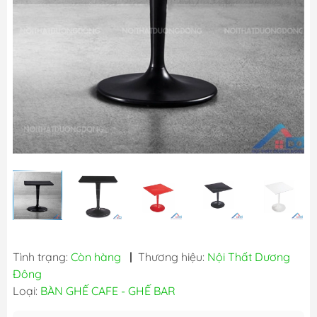
Tình trạng:
Còn hàng
|
Thương hiệu:
Nội Thất Dương
Đông
Loại:
BÀN GHẾ CAFE - GHẾ BAR