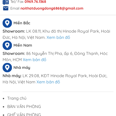
Tel/ Fax
0969.76.1368
Nam Từ Liêm, Thành Phố Hà Nội.
Email
noithatduongdong6868@gmail.com
HCM : 86 Nguyễn Thị Pha, ấp 6, xã Đông
Thạnh, Hóc Môn, TP HCM
Hotline: 0969.761.368 – 0868.761.368
Miền Bắc
Email : dautuduongdong@gmail.com
Showroom:
LK 08.11, Khu đô thị Hinode Royal Park, Hoài
Đức, Hà Nội, Việt Nam.
Xem bản đồ
Miền Nam
Showroom:
86 Nguyễn Thị Pha, ấp 6, Đông Thạnh, Hóc
Môn, HCM
Xem bản đồ
Nhà máy
Nhà máy:
LK 29.08, KĐT Hinode Royal Park, Hoài Đức,
Hà Nội, Việt Nam
Xem bản đồ
Trang chủ
BÀN VĂN PHÒNG
GHẾ VĂN PHÒNG