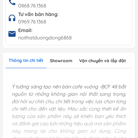
0868.76.1368
Tư vấn bán hàng:
0969.76.1368
Email:
noithatduongdong6868
Thông tin chi tiết
Showroom
Vận chuyển và lắp đặt
Ý tưởng sáng tạo nên bàn cafe vuông -BCF 48 bắt
nguồn từ những không gian nội thất sang trọng,
đòi hỏi sự chỉn chu, chi tiết trong việc lựa chọn từng
chi tiết cho đến vật liệu. Màu sắc cùng thiết kế ấn
tượng của sản phẩm này sẽ khiến bạn yêu thích
và đấnh giá cao bởi những hiệu quả mà sản phẩm
này mang lại cho không gian sử dụng. Cùng