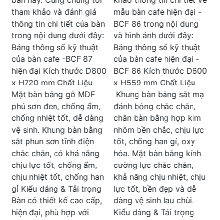
b
khách hàng. Cùng chúng
mẫu bàn cafe hiện đại -
tôi tham khảo và đánh
n
BCF 86 trong nội dung
d
giá chi tiết sản phẩm tại
:
và hình ảnh dưới đây:
t
đây: Bảng thông số kỹ
Bảng thông số kỹ thuật
thuật của bàn cafe khung
của bàn cafe hiện đại -
sắt mạ chắc chắn -BCF
0
BCF 86 Kích thước D600
85 hiện đại Kích thước
x H559 mm Chất Liệu
D700 x H670 mm Chất
Khung bàn bằng sắt mạ
Liệu Khung bàn bằng sắt
đánh bóng chắc chắn,
mạ đánh bóng chắc
g
chân bàn bằng hợp kim
n
chắn, chân bàn bằng hợp
nhôm bền chắc, chịu lực
t
kim nhôm bền chắc, chịu
tốt, chống han gỉ, oxy
lực tốt, chống han gỉ,
hóa. Mặt bàn bằng kính
oxy hóa. Mặt bàn bằng
cường lực chắc chắn,
k
kính cường lực chắc
n
khả năng chịu nhiệt, chịu
l
chắn, khả năng chịu
g
lực tốt, bền đẹp và dễ
d
nhiệt, chịu lực tốt, bền
dàng vệ sinh lau chùi.
đẹp và dễ dàng vệ sinh
Kiểu dáng & Tải trọng
B