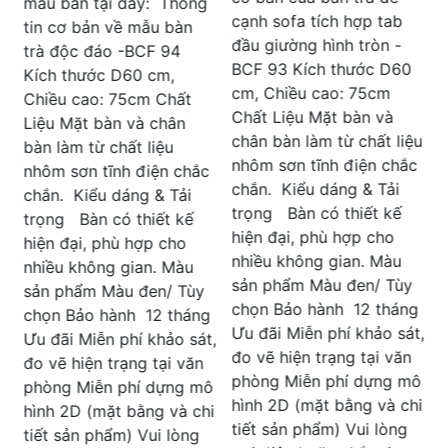
t
60cm, Chiều cao: 75cm
cạnh sofa tích hợp tab
b
Chất Liệu Chân đế mâm
đầu giường hình tròn -
sắt , Mặt bàn bằng gỗ
BCF 93 Kích thước D60
cao cấp Kiểu dáng & Tải
cm, Chiều cao: 75cm
C
trọng Bàn có thiết kế
Chất Liệu Mặt bàn và
t
hiện đại, phù hợp cho
chân bàn làm từ chất liệu
p
nhiều không gian. Màu
nhôm sơn tĩnh điện chắc
c
sản phẩm Màu đen/ Tùy
chắn. Kiểu dáng & Tải
t
chọn Bảo hành 12 tháng
trọng Bàn có thiết kế
c
Ưu đãi Miễn phí khảo sát,
hiện đại, phù hợp cho
t
đo vẽ hiện trạng tại văn
nhiều không gian. Màu
b
phòng Miễn phí dựng mô
sản phẩm Màu đen/ Tùy
hình 2D (mặt bằng và chi
chọn Bảo hành 12 tháng
g
tiết sản phẩm) Vui lòng
Ưu đãi Miễn phí khảo sát,
,
gọi điện hoặc nhắn tin
đo vẽ hiện trạng tại văn
M
zalo tới Bộ Phận Bán
phòng Miễn phí dựng mô
ô
h
Hàng Tư vấn sử dụng,
hình 2D (mặt bằng và chi
i
đánh giá về sản phẩm
tiết sản phẩm) Vui lòng
2