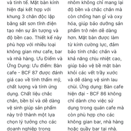
Mỗi chi tiết được chăm
nhôm không chỉ mang lại
v
chút kỹ lưỡng, từ đường
độ bền và chắc chắn mà
s
nét cho đến việc kết hợp
còn chống han gỉ và oxy
màu sắc, tạo nên một
hóa, giúp bảo dưỡng sản
sản phẩm đẳng cấp và
phẩm trở nên dễ dàng
thẩm mỹ cao. Kích
y
hơn. Mặt bàn được làm
Thước Phù Hợp: Kích
từ kính cường lực, đảm
t
thước của BCF 85 là lý
r
bảo tính chắc chắn và
tưởng cho không gian
à
khả năng chịu nhiệt cao,
v
nhỏ nhưng vẫn đủ rộng
n
giúp bảo vệ bề mặt bàn
rãi để đặt đồ uống và
h
khỏi các vết trầy xước
h
phụ kiện. Đường kính
,
và dễ dàng vệ sinh lau
n
700mm và chiều cao
chùi. Ứng dụng: Bàn cafe
c
670mm giúp tạo ra một
hiện đại - BCF 86 không
không gian thoải mái và
chỉ dành cho việc sử
tiện lợi cho việc sử dụng
dụng trong quán cafe mà
hàng ngày. Dễ Dàng Vệ
còn phù hợp cho các
c
Sinh và Bảo Dưỡng: Mặt
không gian bar, nhà hàng
bàn kính cường lực
hoặc quầy bar tại nhà.