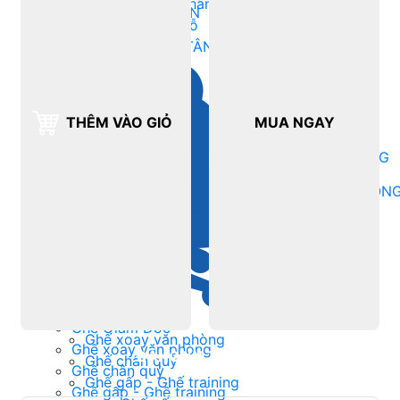
Bàn họp chân sắt
BÀN QUẦY LỄ TÂN
Bàn họp gỗ
BÀN TRAINING
BÀN QUẦY LỄ TÂN
BÀN TRAINING
THÊM VÀO GIỎ
MUA NGAY
GHẾ VĂN PHÒNG
GHẾ VĂN PHÒN
GHẾ VĂN PHÒNG
Ghế Giám Đốc
Ghế Giám Đốc
Ghế xoay văn phòng
Ghế xoay văn phòng
ĐĂNG KÝ TƯ VẤN
Ghế chân quỳ
Ghế chân quỳ
Ghế gấp - Ghế training
Ghế gấp - Ghế training