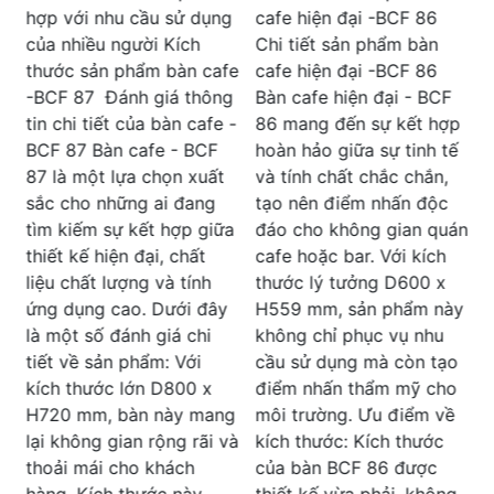
K
Bàn cafe khung sắt mạ
g
cafe hiện đại -BCF 86
chắc chắn -BCF 85 hiện
Chi tiết sản phẩm bàn
B
đại Kích thước của bàn
e
cafe hiện đại -BCF 86
B
cafe khung sắt mạ chắc
g
Bàn cafe hiện đại - BCF
c
chắn -BCF 85 hiện đại
-
86 mang đến sự kết hợp
Thông tin chi tiết về sản
hoàn hảo giữa sự tinh tế
b
phẩm bàn cafe khung sắt
và tính chất chắc chắn,
v
mạ chắc chắn -BCF 85
tạo nên điểm nhấn độc
Chất Lượng Chắc
a
đáo cho không gian quán
c
Chắn: Điểm đầu tiên để
cafe hoặc bar. Với kích
k
khách ấn tượng với chất
thước lý tưởng D600 x
s
lượng chắc chắn của sản
H559 mm, sản phẩm này
phẩm. Khung bàn làm từ
không chỉ phục vụ nhu
sắt mạ đánh bóng và
cầu sử dụng mà còn tạo
c
chân bàn làm từ hợp kim
điểm nhấn thẩm mỹ cho
nhôm không chỉ tạo nên
g
môi trường. Ưu điểm về
sự độ bền đáng tin cậy
và
kích thước: Kích thước
mà còn cho thấy sự chắc
của bàn BCF 86 được
8
chắn và ổn định khi sử
thiết kế vừa phải, không