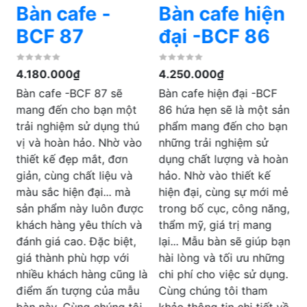
Bàn cafe hiện
Bàn cafe
đại -BCF 86
khung sắt mạ
chắc chắn -
4.250.000₫
BCF 85
Bàn cafe hiện đại -BCF
86 hứa hẹn sẽ là một sản
B
4.150.000₫
phẩm mang đến cho bạn
Bàn cafe khung sắt mạ
những trải nghiệm sử
t
chắc chắn -BCF 85 gây
dụng chất lượng và hoàn
t
ấn tượng bởi thiết kế và
hảo. Nhờ vào thiết kế
cấu tạo chắc chắn của
hiện đại, cùng sự mới mẻ
b
khung chân bàn bằng sắt
c
trong bố cục, công năng,
mạ crom vô cùng hiện
thẩm mỹ, giá trị mang
c
đại và bền bỉ. Sản phẩm
lại... Mẫu bàn sẽ giúp bạn
được cung cấp và bán
hài lòng và tối ưu những
k
tại nội thất Dương Đông
à
chi phí cho việc sử dụng.
với số lượng lớn đáp ứng
Cùng chúng tôi tham
được mọi nhu cầu của
khảo thông tin chi tiết về