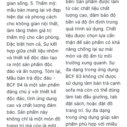
hình vuông cạnh với các
bền: Sản phẩm được làm
góc bo tròn không chỉ
từ các chất liệu chất
p
tạo nên tính thẩm mỹ mà
lượng cao, đảm bảo độ
còn tăng tính an toàn và
bền và độ ổn định trong
sự thoải mái cho người
quá trình sử dụng. Chất
sử dụng. Tóm lại, bàn
liệu được chọn lựa cẩn
.
cafe gỗ BCF 92 là một
thận để sản phẩm có khả
sản phẩm đáng mua,
năng chống lại sự mài
đem lại sự tiện lợi và đẹp
mòn và độ ẩm từ môi
mắt cho mọi không gian
trường xung quanh. Sự
sử dụng. Liên hệ với nội
đa dạng trong ứng dụng:
,
thất Dương Đông để
BCF 93 không chỉ được
được tư vấn và hỗ trợ tốt
sử dụng làm bàn trà cạnh
m
nhất về sản phẩm qua
sofa mà còn có thể dùng
thông tin chi tiết dưới
làm tab đầu giường, tab
đây: THÔNG TIN LIÊN
đặt sách, hoặc đặt đồ
HỆ Đặt hàng online tại
trang trí. Sự đa dạng
website: Noithatduongdong
trong ứng dụng giúp sản
ồ
Hà Nội : A11 Xuân
phẩm phù hợp với nhiều