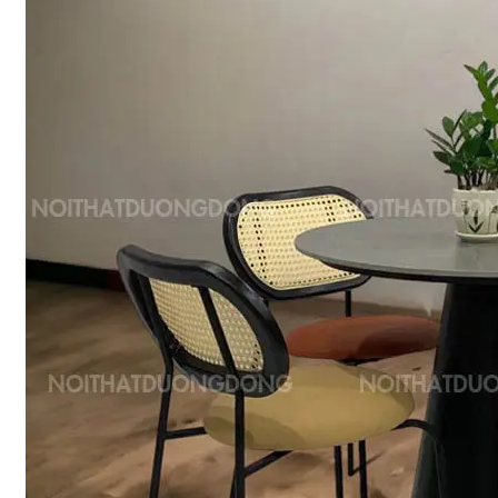
SOFA VĂN PHÒNG
Sofa văng
Sofa góc
Sofa bộ
Sofa phòng chờ thư giãn
Sofa giường
Bàn trà