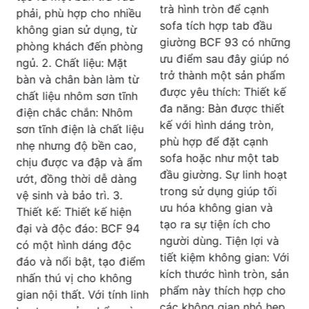
bền màu cao. 2. Thiết kế:
trà hình tròn để cạnh
Hình dáng vuông cạnh
sofa tích hợp tab đầu
kích thước 60x60cm:
giường BCF 93 có những
Tạo ra một diện tích sử
ưu điểm sau đây giúp nó
dụng phù hợp và tiện lợi
trở thành một sản phẩm
cho việc đặt đồ uống và
được yêu thích: Thiết kế
các vật dụng khác. Bo
đa năng: Bàn được thiết
tròn 4 góc: Tăng tính an
kế với hình dáng tròn,
toàn cho người sử dụng,
phù hợp để đặt cạnh
đồng thời tạo điểm nhấn
sofa hoặc như một tab
thẩm mỹ và tinh tế cho
đầu giường. Sự linh hoạt
sản phẩm. 3. Ứng dụng:
trong sử dụng giúp tối
Bàn cafe BCF 92 có thiết
ưu hóa không gian và
kế hiện đại và tinh tế,
tạo ra sự tiện ích cho
phù hợp cho nhiều không
người dùng. Tiện lợi và
gian như quán cafe, nhà
tiết kiệm không gian: Với
m
hàng, phòng khách, hoặc
kích thước hình tròn, sản
khu vực tiếp khách trong
phẩm này thích hợp cho
h
văn phòng. Sản phẩm
các không gian nhỏ hẹp,