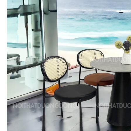
Bàn training
Ghế training
Bàn ghế học sinh
Bảng từ
BÀN GHẾ ĐÀO TẠO
Bàn training
Ghế training
Bàn ghế học sinh
Bảng từ