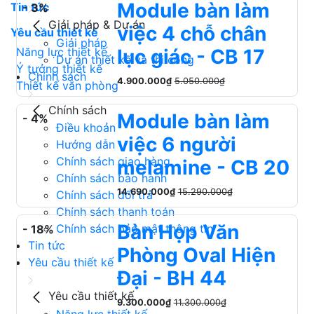
Module bàn làm
Tin tức
- 3%
Giải pháp & Dự án
việc 4 chỗ chân
Yêu cầu thiết kế
Giải pháp
Năng lực thiết kế
lục giác - CB 17
Dự án thiết kế và thi công
Ý tưởng thiết kế
Chính sách
4.900.000₫
5.050.000₫
Thiết kế văn phòng
Chính sách
Module bàn làm
- 4%
Điều khoản
việc 6 người
Hướng dẫn
Chính sách giao hàng
melamine - CB 20
Chính sách bảo hành
14.690.000₫
15.290.000₫
Chính sách đổi trả
Chính sách thanh toán
Bàn Họp Văn
Chính sách bảo mật thông tin
- 18%
Tin tức
Phòng Oval Hiện
Yêu cầu thiết kế
Đại - BH 44
Yêu cầu thiết kế
9.300.000₫
11.300.000₫