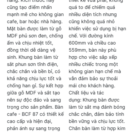
dụng. Điều này bạn có
quá to để chiếm quá
thể cảm nhận được sự
n
nhiều diện tích nhưng
cẩn thận và chăm sóc
.
cũng không quá nhỏ
g
trong quá trình sản xuất
khiến việc sử dụng bị hạn
m
của nội thất Dương
g
chế. Với đường kính
Đông. Cũng như những
600mm và chiều cao
sản phẩm mà đơn vị này
559mm, bàn này phù
đã đem đến trước đó.
hợp cho việc sắp xếp
c
Thiết Kế Hiện Đại và
nhiều chiếc trong một
c
Thẩm Mỹ: Thiết kế của
không gian hạn chế mà
h
BCF 85 thực sự tuyệt vời
vẫn đảm bảo sự thoải
và phù hợp với không
p
mái cho khách hàng.
c
gian nội thất của nhiều
Chất liệu và tác
không gina. Sự kết hợp
dụng: Khung bàn được
giữa khung sắt mạ và
n
làm từ sắt mạ đánh bóng
mặt bàn kính cường lực
ế
chắc chắn, đảm bảo tính
tạo nên một vẻ đẹp
bền vững và chịu lực tốt.
l
đương đại và sang trọng.
Chân bàn làm từ hợp kim
c