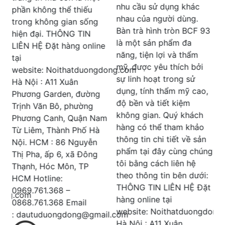
Phương Garden, đường
nhu cầu sử dụng khác
Trịnh Văn Bô, phường
nhau của người dùng.
Phương Canh, Quận Nam
Bàn trà hình tròn BCF 93
Từ Liêm, Thành Phố Hà
là một sản phẩm đa
e
Nội. HCM : 86 Nguyễn
năng, tiện lợi và thẩm
Thị Pha, ấp 6, xã Đông
mỹ, được yêu thích bởi
dong.com
Thạnh, Hóc Môn, TP
sự linh hoạt trong sử
HCM Hotline:
dụng, tính thẩm mỹ cao,
0969.761.368 –
độ bền và tiết kiệm
0868.761.368 Email
không gian. Quý khách
m
: dautuduongdong@gmail.c
hàng có thể tham khảo
thông tin chi tiết về sản
phẩm tại đây cùng chúng
tôi bằng cách liên hệ
theo thông tin bên dưới:
THÔNG TIN LIÊN HỆ Đặt
hàng online tại
website: Noithatduongdong.com
il.com
Hà Nội : A11 Xuân