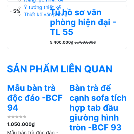
Năng lực thiết kế
Ý tưởng thiết kế
Tủ hồ sơ văn
- 5%
Thiết kế văn phòng
phòng hiện đại -
TL 55
5.400.000₫
5.700.000₫
SẢN PHẨM LIÊN QUAN
Bàn trà để
Bàn cafe gỗ -
cạnh sofa tích
BCF 92
hợp tab đầu
1.150.000₫
giường hình
Bàn cafe là sản phẩm
tròn -BCF 93
được sử dụng phổ biến