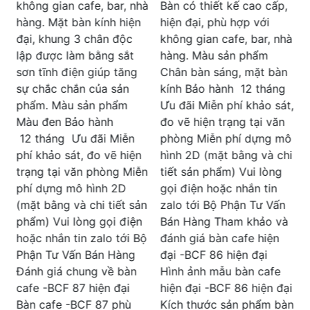
lau chùi. Kiểu dáng & Tải
à
Bàn có thiết kế cao cấp,
h
trọng Bàn có thiết kế
hiện đại, phù hợp với
k
cao cấp, hiện đại, phù
không gian cafe, bar, nhà
hợp với không gian cafe,
hàng. Màu sản phẩm
bar, nhà hàng. Màu sản
Chân bàn sáng, mặt bàn
phẩm Chân bàn sáng,
kính Bảo hành 12 tháng
Ư
mặt bàn kính Bảo hành
Ưu đãi Miễn phí khảo sát,
đ
12 tháng Ưu đãi Miễn
đo vẽ hiện trạng tại văn
phí khảo sát, đo vẽ hiện
phòng Miễn phí dựng mô
h
trạng tại văn phòng Miễn
hình 2D (mặt bằng và chi
t
phí dựng mô hình 2D
n
tiết sản phẩm) Vui lòng
g
(mặt bằng và chi tiết sản
gọi điện hoặc nhắn tin
z
phẩm) Vui lòng gọi điện
n
zalo tới Bộ Phận Tư Vấn
hoặc nhắn tin zalo tới Bộ
Bán Hàng Tham khảo và
Phận Tư Vấn Bán Hàng
ộ
đánh giá bàn cafe hiện
m
Tham khảo thông tin và
đại -BCF 86 hiện đại
t
review chi tiết về sản
Hình ảnh mẫu bàn cafe
đ
phẩm bàn cafe khung sắt
hiện đại -BCF 86 hiện đại
g
mạ chắc chắn -BCF 85
Kích thước sản phẩm bàn