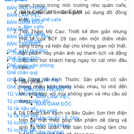
quan trọng trong môi trường như quán cafe,
BÀN VĂN PHÒNG
BÀN GHẾ CAFE - GHẾ BAR
nơi có thể có nhiều người sử dụng đồ đồng
BÀN LÀM VIỆC
thời.
Bộ bàn ghế cafe
BÀN GIÁM ĐỐC
Bàn cafe
BÀN HỌP
Tính Thẩm Mỹ Cao: Thiết kế đơn giản nhưng
Ghế cafe
BÀN QUẦY LỄ TÂN
tinh tế của BCF 29 tạo nên một điểm nhấn
Ghế bar
BÀN TRAINING
sang trọng và hiện đại cho không gian nội thất.
GHẾ VĂN PHÒNG
Sản phẩm này phản ánh sự thanh lịch và đẳng
Trang chủ
Ghế Giám Đốc
cấp, thu hút khách hàng ngay từ cái nhìn đầu
Giới thiệu
Ghế xoay văn phòng
tiên.
Sản phẩm
Ghế chân quỳ
Đa Dạng Về Kích Thước: Sản phẩm có sẵn
Ghế gấp - Ghế training
Sản phẩm
trong nhiều kích thước khác nhau, từ nhỏ đến
Ghế phòng chờ - Hội trường
BÀN VĂN PHÒNG
lớn, phù hợp với mọi không gian và nhu cầu sử
TỦ VĂN PHÒNG
BÀN LÀM VIỆC
dụng.
Tủ phòng giám đốc
BÀN GIÁM ĐỐC
Tủ tài liệu gỗ
BÀN HỌP
Dễ Dàng Làm Sạch và Bảo Quản: Sơn tĩnh điện
Tủ tài liệu sắt
BÀN QUẦY LỄ TÂN
trên bề mặt thép giúp sản phẩm dễ dàng vệ
Tủ locker gỗ
BÀN TRAINING
sinh và bảo quản. Mặt bàn tròn cũng làm cho
Tủ locker sắt
GHẾ VĂN PHÒNG