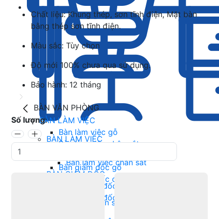
Chất liệu: Khung thép, sơn tĩnh điện, Mặt bàn
bằng thép sơn tĩnh điện.
Màu sắc: Tùy chọn
Độ mới 100% chưa qua sử dụng.
Bảo hành: 12 tháng
BÀN VĂN PHÒNG
Số lượng:
BÀN LÀM VIỆC
Bàn làm việc gỗ
BÀN LÀM VIỆC
Bàn làm việc chân sắt
Bàn làm việc gỗ
BÀN GIÁM ĐỐC
Bàn làm việc chân sắt
Bàn giám đốc gỗ
BÀN GIÁM ĐỐC
Bàn giám đốc chân sắt
Bàn giám đốc gỗ
BÀN HỌP
Bàn giám đốc chân sắt
Bàn họp chân sắt
BÀN HỌP
Bàn họp gỗ