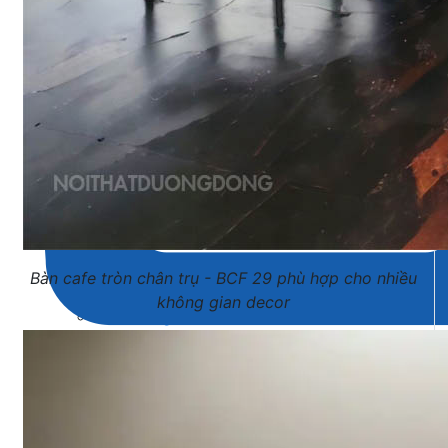
Bàn cafe tròn chân trụ - BCF 29 phù hợp cho nhiều
không gian decor
Sofa văng
Sofa góc
Sofa bộ
Sofa phòng chờ thư giãn
Sofa giường
Bàn trà