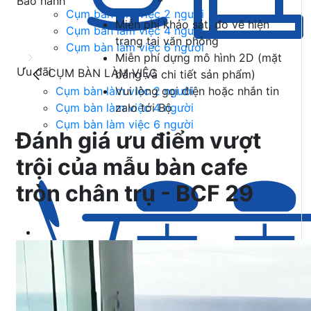
Bảo hành
Cụm bàn làm việc 2 người
Miễn phí khảo sát, đo vẽ hiện
Cụm bàn làm việc 4 người
trạng tại văn phòng
Cụm bàn làm việc 6 người
Miễn phí dựng mô hình 2D (mặt
Ưu đãi
CỤM BÀN LÀM VIỆC
bằng và chi tiết sản phẩm)
Cụm bàn làm việc 2 người
Vui lòng gọi điện hoặc nhắn tin
Cụm bàn làm việc 4 người
zalo tới Bộ
Cụm bàn làm việc 6 người
Đánh giá ưu điểm vượt
trội của mẫu bàn cafe
tròn chân trụ - BCF 29