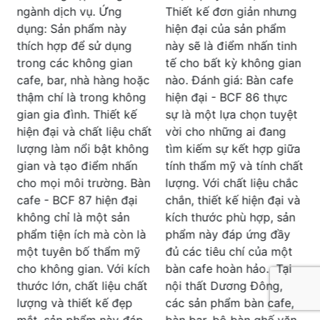
t
không chỉ đẹp mắt mà
Thiết kế đơn giản nhưng
còn dễ dàng vệ sinh và
hiện đại của sản phẩm
g
lau chùi. Điều này giúp
này sẽ là điểm nhấn tinh
cho việc bảo quản và
tế cho bất kỳ không gian
duy trì sản phẩm luôn
c
nào. Đánh giá: Bàn cafe
B
trong tình trạng tốt nhất
hiện đại - BCF 86 thực
đ
mà không tốn nhiều công
sự là một lựa chọn tuyệt
sức. Giá Thành Hợp Lý:
t
vời cho những ai đang
Mặc dù có chất lượng và
tìm kiếm sự kết hợp giữa
thiết kế cao cấp, giá của
tính thẩm mỹ và tính chất
c
BCF 85 vẫn rất hợp lý.
n
lượng. Với chất liệu chắc
t
Điều này giúp cho sản
chắn, thiết kế hiện đại và
k
phẩm trở nên đáng giá
kích thước phù hợp, sản
và phù hợp với đa dạng
phẩm này đáp ứng đầy
s
người tiêu dùng. Tóm lại,
đủ các tiêu chí của một
n
sở hữu sản phẩm Bàn
h
bàn cafe hoàn hảo. Tại
Cafe Khung Sắt Mạ Chắc
nội thất Dương Đông,
h
Chắn - BCF 85 của nội
các sản phẩm bàn cafe,
k
thất Dương Đông là một
bàn bar, bộ bàn ghế văn