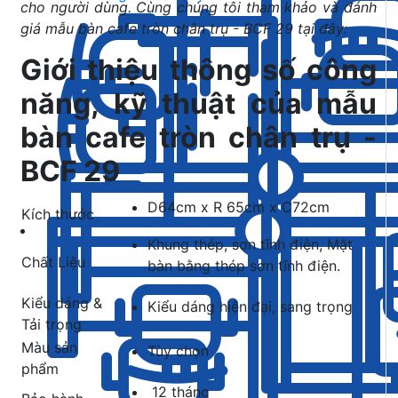
cho người dùng. Cùng chúng tôi tham khảo và đánh
giá mẫu bàn cafe tròn chân trụ - BCF 29 tại đây:
Giới thiệu thông số công
năng, kỹ thuật của mẫu
bàn cafe tròn chân trụ -
BCF 29
D64cm x R 65cm x C72cm
Kích thước
Khung thép, sơn tĩnh điện, Mặt
Chất Liệu
bàn bằng thép sơn tĩnh điện.
Kiểu dáng &
Kiểu dáng hiện đại, sang trọng
Tải trọng
Màu sản
Tùy chọn
phẩm
12 tháng