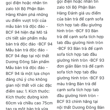
bàn cafe gỗ -BCF 92 Bàn
gọi điện hoặc nhắn tin
s
cafe gỗ -BCF 92 phù hợp
zalo tới Bộ Phận Bán
đ
cho nhiều không gian nội
Hàng Đánh giá ưu điểm
thất Bàn cafe gỗ -BCF
của bàn trà để cạnh sofa
92 có chân bàn chắc
tích hợp tab đầu giường
H
chắn và bền bỉ Bàn cafe
hình tròn -BCF 93 Bàn
gỗ -BCF 92 có nhiều
trà để cạnh sofa tích hợp
H
màu sắc đa dạng khác
tab đầu giường hình tròn
4
nhau Bàn cafe gỗ -BCF
-BCF 93 Bàn trà để cạnh
92 màu đen 1. Chất liệu:
sofa tích hợp tab đầu
Chân đế mâm sắt : Cung
giường hình tròn -BCF 93
cấp độ bền và ổn định
đơn giản Bàn trà để cạnh
cao, đảm bảo sự chắc
sofa tích hợp tab đầu
T
chắn cho bàn. Mặt bàn
giường hình tròn -BCF 93
bằng gỗ cao cấp: Tạo
màu trắng Bàn trà để
c
nên vẻ đẹp tự nhiên và
cạnh sofa tích hợp tab
sang trọng cho sản
đầu giường hình tròn -
phẩm. Gỗ cao cấp cũng
BCF 93 chính hãng tại
m
mang lại độ bền và độ
nội thất Dương Đông Bàn