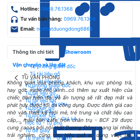
Hotline:
0868.76.1368
Tư vấn bán hàng:
0969.76.1368
Email:
noithatduongdong6868
Thông tin chi tiết
Showroom
Vận chuyển và lắp đặt
Tủ phòng giám đốc
Tủ tài liệu gỗ
TỦ VĂN PHÒNG
Tủ tài liệu sắt
Không gian của phòng khách, khu vực phòng trà,
Tủ phòng giám đốc
Tủ locker gỗ
hay góc vườn nhỏ xinh...có thêm sự xuất hiện của
Tủ tài liệu gỗ
Tủ locker sắt
chiếc bàn hiện đại và ấn tượng sẽ rất đẹp mắt và
Tủ tài liệu sắt
Hộc tủ - Tủ phụ
phát huy được tối đa công dụng. Được đánh giá cao
Tủ locker gỗ
Tủ để giầy
nhờ vào thiết kế mới mẻ, trẻ trung và chất liệu cao
Tủ locker sắt
Tủ trang trí - Giá kệ
cấp,... mẫu bàn cafe tròn chân trụ - BCF 29 được
Hộc tủ - Tủ phụ
cung caoas bởi nội thất Dương Đông mang lại nhiều
Tủ để giầy
trải nghiệm, cũng như hiệu quả sử dụng vượt trội
Tủ trang trí - Giá kệ