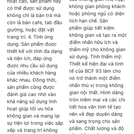
này cũng có thể được sử
không gian phòng khách
dụng như một điểm nhấn
hoặc phòng ngủ có diện
trang trí trong các không
tích hạn chế. Sản
gian nội thất, tạo ra một
phẩm giúp tiết kiệm
không gian ấm cúng và
không gian và tạo ra một
sang trọng. Đánh giá:
điểm nhấn hữu ích và
Bàn cafe gỗ BCF 92 là
thẩm mỹ cho không gian
một lựa chọn tốt cho
sử dụng. Tính thẩm mỹ:
những ai đang tìm kiếm
Thiết kế hiện đại và tinh
một sản phẩm chất
tế của BCF 93 làm cho
lượng, đa dạng ứng dụng
nó trở thành một điểm
và đẹp mắt cho không
nhấn thú vị trong không
gian nội thất của mình.
gian nội thất. Hình dáng
Chất liệu gỗ cao cấp kết
tròn mềm mại và các chi
hợp với chân đế mâm sắt
tiết hoa văn tinh tế tạo
dày CNC mang lại độ
nên vẻ đẹp duyên dáng
bền và độ ổn định cao
và sang trọng cho sản
p
cho sản phẩm. Thiết kế
phẩm. Chất lượng và độ