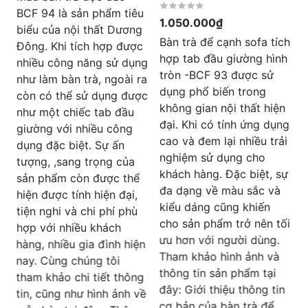
trong nội thất gia đình,
B
1.050.000₫
cũng như nội thất của
các quán cafe, quán ăn,
Bàn trà để cạnh sofa tích
... các không gian hiện
hợp tab đầu giường hình
g
đại. Sự tinh tế, sang
tròn -BCF 93 được sử
a
s
trọng và ứng dụng trọn
dụng phổ biến trong
c
p
vẹn những không gian
không gian nội thất hiện
s
nội thất của bàn cafe gỗ
đại. Khi có tính ứng dụng
k
-BCF 92 sẽ mang đến
cao và đem lại nhiều trải
cho bạn sự lựa chọn phù
nghiệm sử dụng cho
n
hợp và tối ưu nhất cho
khách hàng. Đặc biệt, sự
n
không gian nội thất.
đa dạng về màu sắc và
Tham khảo và đánh giá
kiểu dáng cũng khiến
chi tiết sản phẩm trong
cho sản phẩm trở nên tối
v
hình ảnh, cũng như thông
ưu hơn với người dùng.
n
đ
tin chi tiết tại đây: Bảng
Tham khảo hình ảnh và
thông số kỹ thuật của
thông tin sản phẩm tại
g
ả
bàn cafe gỗ -BCF 92
đây: Giới thiệu thông tin
ề
hiện đại Kích thước 60x
cơ bản của bàn trà để