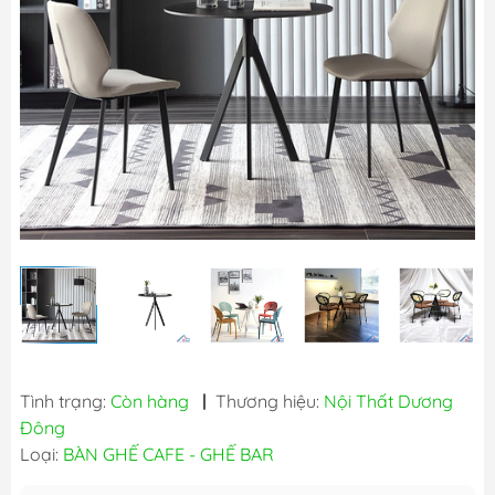
Tình trạng:
Còn hàng
|
Thương hiệu:
Nội Thất Dương
Đông
Loại:
BÀN GHẾ CAFE - GHẾ BAR