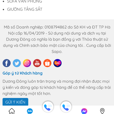
Trịnh Văn Bô, phường Phương Canh, Quận
SOFA VĂN PHÒNG
Nam Từ Liêm, Thành Phố Hà Nội.
GIƯỜNG TẦNG SẮT
HCM : 86 Nguyễn Thị Pha, ấp 6, xã Đông
Thạnh, Hóc Môn, TP HCM
Hotline: 0969.761.368 – 0868.761.368
Mã số Doanh nghiệp: 0108794862 do Sở KH và ĐT TP Hà
Email : dautuduongdong@gmail.com
Nội cấp 16/04/2019 - Sử dụng nội dung và dịch vụ tại
Dương Đông có nghĩa là bạn đồng ý với Thỏa thuật sử
dụng và Chính sách bảo mật của chúng tôi. . Cung cấp bởi
Sapo.
Góp ý từ Khách hàng
Dương Đông luôn trân trọng và mong đợi nhận được mọi
ý kiến và đóng góp từ khách hàng để có thể nâng cấp trải
nghiệm ngày một tốt hơn.
GỬI Ý KIẾN