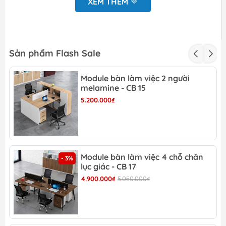
60cm x 75cm
XEM THÊM
thước
Mặt bàn gỗ MDF sơn, chân thép
Chất Liệu
sơn tĩnh điện.
Sản phẩm Flash Sale
Kiểu
Kiểu dáng hiện đại, dễ dàng tháo
dáng &
lắp và vận chuyển.
Module bàn làm việc 2 người
Tải trọng
melamine - CB 15
Màu sản
Tùy chọn: Đen, Trắng
5.200.000₫
phẩm
12 tháng
Bảo hành
Miễn phí khảo sát, đo vẽ hiện
trạng tại văn phòng
Module bàn làm việc 4 chỗ chân
- 3%
lục giác - CB 17
Miễn phí dựng mô hình 2D (mặt
4.900.000₫
5.050.000₫
bằng và chi tiết sản phẩm)
Ưu đãi
Vui lòng gọi điện hoặc nhắn tin
zalo tới Bộ phận kinh doanh để
được báo giá kịp thời