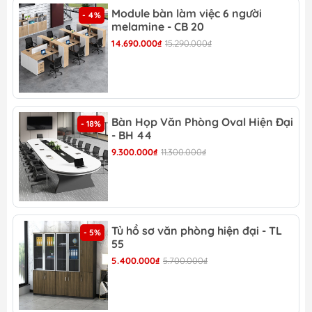
Module bàn làm việc 6 người
Đánh giá chi tiết hình
- 4%
melamine - CB 20
ảnh, thông tin sản
14.690.000₫
15.290.000₫
phẩm bàn cafe tròn 3
chân -BCF 01
Bàn Họp Văn Phòng Oval Hiện Đại
- 18%
- BH 44
9.300.000₫
11.300.000₫
Bàn cafe tròn 3 chân -BCF 01 chân sắt đen hiện
đại
Lựa chọn màu sắc trắng thú vị cho không gian
Tủ hồ sơ văn phòng hiện đại - TL
- 5%
55
5.400.000₫
5.700.000₫
Sản phẩm phù hợp tùy biến nhiều phong cách
khác nhau