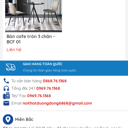
hợp để sử dụng làm bàn trà, bàn thư giãn
hoặc bất kỳ mục đích sử dụng nào khác tùy
thuộc vào nhu cầu của người sử dụng. Với
kích thước và hình dạng linh hoạt, sản phẩm
này có thể thích nghi với nhiều không gian và
Bàn cafe tròn 3 chân -
môi trường khác nhau.
BCF 01
Liên hệ
Chất liệu
: Mặt bàn được làm từ gỗ MDF sơn,
mang lại vẻ đẹp mịn màng và dễ dàng vệ
GIAO HÀNG TOÀN QUỐC
sinh. Chân bàn được làm từ thép sơn tĩnh
Chúng tôi nhận giao hàng toàn quốc
điện, tạo nên độ bền và ổn định cho sản
phẩm. Sự kết hợp giữa gỗ và thép tạo nên sự
Tư vấn bán hàng
0868.76.1368
hài hòa giữa vẻ ngoài hiện đại và tính chất
Tổng đài 247
0969.76.1368
cứng cáp.
Tel/ Fax
0969.76.1368
Email
noithatduongdong6868@gmail.com
Kích thước
: Bàn cafe tròn 3 chân -BCF 01 có
kích thước lý tưởng cho không gian cafe nhỏ
hoặc phòng khách gia đình, với đường kính
Miền Bắc
mặt bàn là 60cm và chiều cao 75cm, tạo