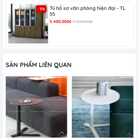
Tủ hồ sơ văn phòng hiện đại - TL
- 5%
Bàn cafe gấp gọn -BCF 67 màu đỏ hiện đại
55
5.400.000₫
5.700.000₫
Bàn cafe gấp gọn -BCF 67 màu trắng
SẢN PHẨM LIÊN QUAN
Bàn cafe gấp gọn -BCF 67 phù hợp cho nhiều
không gian nội thất
Bàn cafe gấp gọn -BCF 67 có thiết kế tối ưu
Bàn cafe gấp gọn -BCF 67 tại nội thất Dương