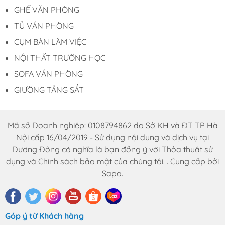
Email : dautuduongdong@gmail.com
GHẾ VĂN PHÒNG
TỦ VĂN PHÒNG
CỤM BÀN LÀM VIỆC
NỘI THẤT TRƯỜNG HỌC
SOFA VĂN PHÒNG
GIƯỜNG TẦNG SẮT
Mã số Doanh nghiệp: 0108794862 do Sở KH và ĐT TP Hà
Nội cấp 16/04/2019 - Sử dụng nội dung và dịch vụ tại
Dương Đông có nghĩa là bạn đồng ý với Thỏa thuật sử
dụng và Chính sách bảo mật của chúng tôi. . Cung cấp bởi
Sapo.
Góp ý từ Khách hàng