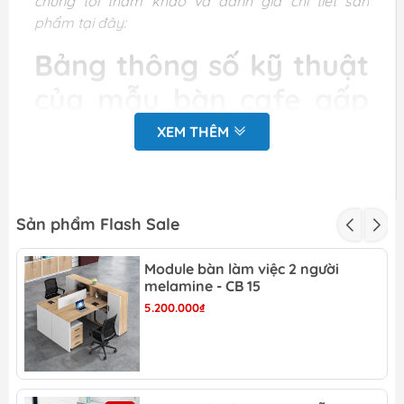
chúng tôi tham khảo và đánh giá chi tiết sản
phẩm tại đây:
Bảng thông số kỹ thuật
của mẫu bàn cafe gấp
gọn -BCF 67
XEM THÊM
Kích
D600 x H750 mm
thước
Mặt bàn bằng ABS bền đẹp, dễ
Sản phẩm Flash Sale
Chất
dàng vệ sinh. Khung bàn bằng sắt
Liệu
phun sơn tĩnh điện chắc chắn.
Module bàn làm việc 2 người
melamine - CB 15
Kiểu
5.200.000₫
dáng &
Bàn có thiết kế cao cấp, hiện đại.
Tải
trọng
Màu sản
Tùy chọn: Đen/ Trắng/ Đỏ