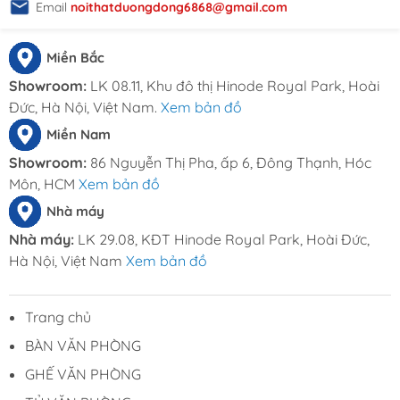
Email : dautuduongdong@gmail.com
Email
noithatduongdong6868@gmail.com
Miền Bắc
Showroom:
LK 08.11, Khu đô thị Hinode Royal Park, Hoài
Đức, Hà Nội, Việt Nam.
Xem bản đồ
Miền Nam
Showroom:
86 Nguyễn Thị Pha, ấp 6, Đông Thạnh, Hóc
Môn, HCM
Xem bản đồ
Nhà máy
Nhà máy:
LK 29.08, KĐT Hinode Royal Park, Hoài Đức,
Hà Nội, Việt Nam
Xem bản đồ
Trang chủ
BÀN VĂN PHÒNG
GHẾ VĂN PHÒNG