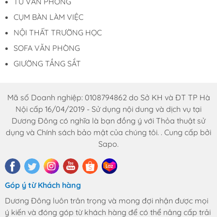
TỦ VĂN PHÒNG
CỤM BÀN LÀM VIỆC
NỘI THẤT TRƯỜNG HỌC
SOFA VĂN PHÒNG
GIƯỜNG TẦNG SẮT
Mã số Doanh nghiệp: 0108794862 do Sở KH và ĐT TP Hà
Nội cấp 16/04/2019 - Sử dụng nội dung và dịch vụ tại
Dương Đông có nghĩa là bạn đồng ý với Thỏa thuật sử
dụng và Chính sách bảo mật của chúng tôi. . Cung cấp bởi
Sapo.
Góp ý từ Khách hàng
Dương Đông luôn trân trọng và mong đợi nhận được mọi
ý kiến và đóng góp từ khách hàng để có thể nâng cấp trải