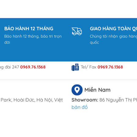
ã Đông Thạnh, Hóc Môn, TP HCM
om
BẢO HÀNH 12 THÁNG
GIAO HÀNG TOÀN 
Bảo hành 12 tháng, bảo trì trọn
Chúng tôi nhận giao hàn
đời
quốc
ng đài 247
0969.76.1368
Tel/ Fax
0969.76.1368
Miền Nam
Park, Hoài Đức, Hà Nội, Việt
Showroom:
86 Nguyễn Thị P
bản đồ