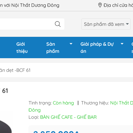
 với Nội Thất Dương Đông
Địa chỉ cửa 
Sản phẩm đã xem
Giới
Sản
Giải pháp & Dự
thiệu
phẩm
án
ân dẹt -BCF 61
LÀM VIỆC
Ghế Giám Đốc
Tủ phòng
 61
GIÁM ĐỐC
Ghế xoay văn phòng
Tủ tài liệu
Tình trạng:
Còn hàng
|
Thương hiệu:
Nội Thất 
HỌP
Ghế chân quỳ
Tủ tài liệu
Đông
QUẦY LỄ TÂN
Ghế gấp - Ghế training
Tủ locker
Loại:
BÀN GHẾ CAFE - GHẾ BAR
TRAINING
Ghế phòng chờ - Hội
Tủ locker 
trường
Hộc tủ - 