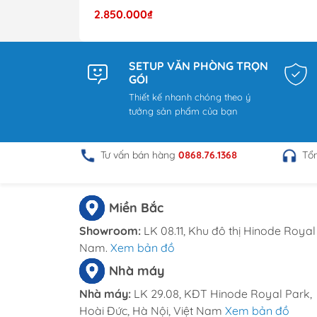
Thành Phố Hà Nội.
2.850.000₫
HCM : 86 Nguyễn Thị Pha, ấp 6, x
Hotline: 0969.761.368 – 0868.761.368
Email : dautuduongdong@gmail.c
SETUP VĂN PHÒNG TRỌN
GÓI
Thiết kế nhanh chóng theo ý
tưởng sản phẩm của bạn
Tư vấn bán hàng
0868.76.1368
Tổ
Miền Bắc
Showroom:
LK 08.11, Khu đô thị Hinode Royal 
Nam.
Xem bản đồ
Nhà máy
Nhà máy:
LK 29.08, KĐT Hinode Royal Park,
Hoài Đức, Hà Nội, Việt Nam
Xem bản đồ