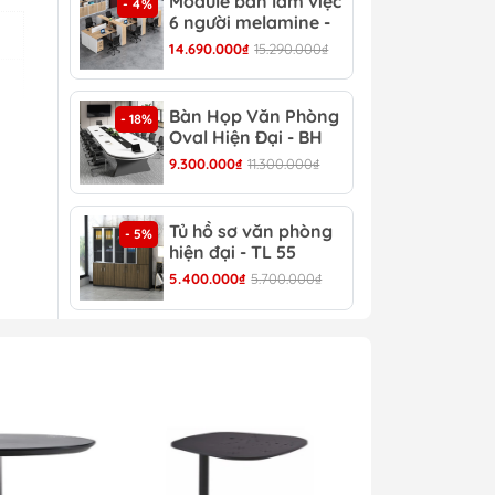
Module bàn làm việc
Bàn
- 4%
- 13%
6 người melamine -
Hiệ
CB 20
14.690.000₫
15.290.000₫
8.30
Bàn Họp Văn Phòng
Bàn
- 18%
- 22%
Oval Hiện Đại - BH
Đại
44
9.300.000₫
11.300.000₫
4.30
Tủ hồ sơ văn phòng
Tủ 
- 5%
- 4%
hiện đại - TL 55
TL 
5.400.000₫
5.700.000₫
4.30
ện