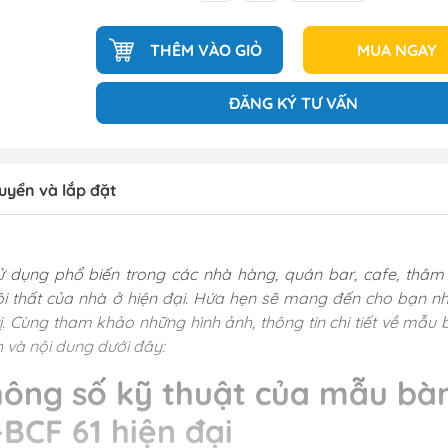
THÊM VÀO GIỎ
MUA NGAY
ĐĂNG KÝ TƯ VẤN
uyển và lắp đặt
 dụng phổ biến trong các nhà hàng, quán bar, cafe, thâm 
i thất của nhà ở hiện đại. Hứa hẹn sẽ mang đến cho bạn nh
ị. Cùng tham khảo những hình ảnh, thông tin chi tiết về mẫu 
h và nội dung dưới đây:
ông số kỹ thuật của mẫu bà
BCF 61 hiện đại