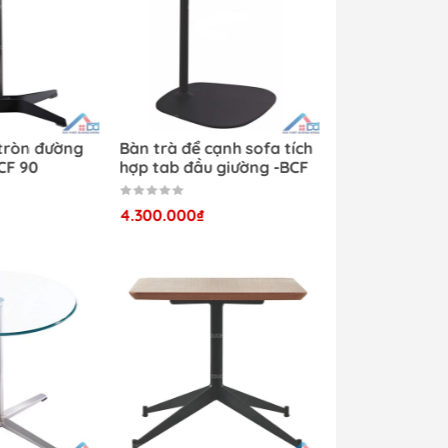
 tròn đường
Bàn trà để cạnh sofa tích
CF 90
hợp tab đầu giường -BCF
89
4.300.000₫
ng.
iện
đến