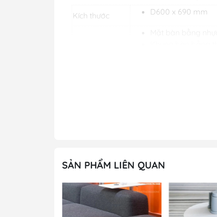
D600 x 690 mm
Kích thước
Mặt bàn bằng nhựa
Khung bàn bằng thé
Chất Liệu
tốt, bền đẹp theo t
Kiểu dáng & Tải
Bàn có thiết kế cao
trọng
Tùy chọn
Màu sản phẩm
12 tháng
Bảo hành
Miễn phí khảo sát,
Miễn phí dựng mô 
Ưu đãi
SẢN PHẨM LIÊN QUAN
Vui lòng gọi điện h
Đánh giá mẫu bàn c
đại