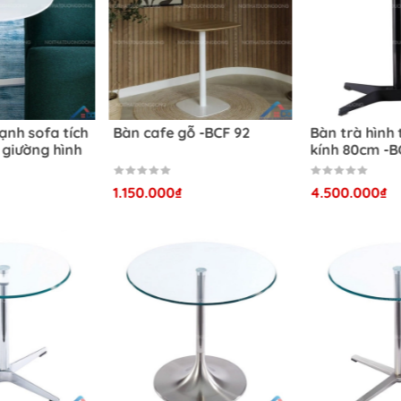
in chi tiết Bàn cafe D60 chân dẹt -BCF 61
ạnh sofa tích
Bàn cafe gỗ -BCF 92
Bàn trà hình
 giường hình
kính 80cm -B
của bàn cafe D60 chân dẹt -BCF 61 hiện đại
1.150.000₫
4.500.000₫
àn cafe D60 chân dẹt -BCF 61 hiện đại
ựa chọn hoàn hảo cho không gian nội thất hiện đại và trẻ tru
o gồm:
 Hợp Với Mọi Không Gian:
Bàn được thiết kế với phong cách h
i nhiều loại không gian nội thất khác nhau, từ phòng khách 