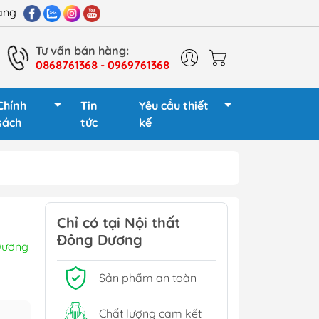
hàng
Tư vấn bán hàng:
0868761368 - 0969761368
Chính
Tin
Yêu cầu thiết
sách
tức
kế
 giám đốc
Cụm bàn làm việc 2
người
Chỉ có tại Nội thất
 gỗ
Đông Dương
Cụm bàn làm việc 4
Dương
 sắt
người
 gỗ
Sản phẩm an toàn
Cụm bàn làm việc 6
sắt
người
Chất lượng cam kết
Tủ phụ