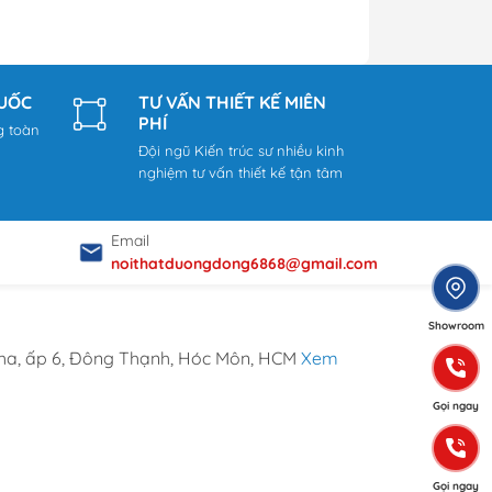
QUỐC
TƯ VẤN THIẾT KẾ MIỄN
PHÍ
g toàn
Đội ngũ Kiến trúc sư nhiều kinh
nghiệm tư vấn thiết kế tận tâm
Email
noithatduongdong6868@gmail.com
Showroom
ha, ấp 6, Đông Thạnh, Hóc Môn, HCM
Xem
Gọi ngay
Gọi ngay