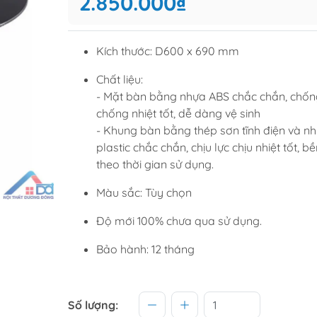
2.850.000₫
Tủ để giầ
Tủ trang tr
Kích thước: D600 x 690 mm
Chất liệu:
raining
Sofa văng
- Mặt bàn bằng nhựa ABS chắc chắn, chốn
chống nhiệt tốt, dễ dàng vệ sinh
raining
Sofa góc
- Khung bàn bằng thép sơn tĩnh điện và n
hế học sinh
Sofa bộ
plastic chắc chắn, chịu lực chịu nhiệt tốt, b
từ
Sofa phòng chờ thư giãn
theo thời gian sử dụng.
Sofa giường
Màu sắc: Tùy chọn
Bàn trà
Độ mới 100% chưa qua sử dụng.
Bảo hành: 12 tháng
Số lượng: