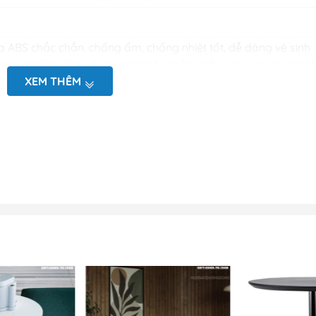
 ABS chắc chắn, chống ẩm, chống nhiệt tốt, dễ dàng vệ sinh
p sơn tĩnh điện và nhựa plastic chắc chắn, chịu lực chịu nhiệt
hời gian sử dụng.
XEM THÊM
 cấp, hiện đại.
 đo vẽ hiện trạng tại văn phòng
hình 2D (mặt bằng và chi tiết sản phẩm)
oặc nhắn tin zalo tới Bộ
afe D60 chân dẹt -BCF 61 hi