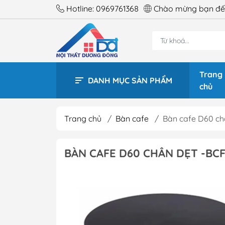
Hotline:
0969761368
Chào mừng bạn đến
Trang
DANH MỤC SẢN PHẨM
chủ
Trang chủ
/
Bàn cafe
/
Bàn cafe D60 ch
BÀN 
BÀN CAFE D60 CHÂN DẸT -BCF
BÀN 
BÀN 
BÀN 
BÀN 