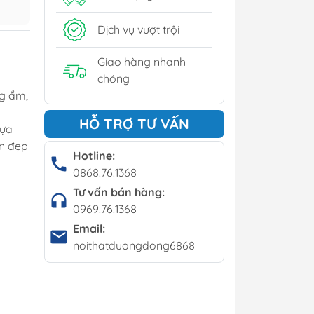
y
Dịch vụ vượt trội
í - Giá kệ
Giao hàng nhanh
chóng
g ẩm,
Bộ bàn ghế cafe
HỖ TRỢ TƯ VẤN
hựa
Bàn cafe
ền đẹp
Ghế cafe
Hotline:
0868.76.1368
Ghế bar
Tư vấn bán hàng:
0969.76.1368
Email:
noithatduongdong6868