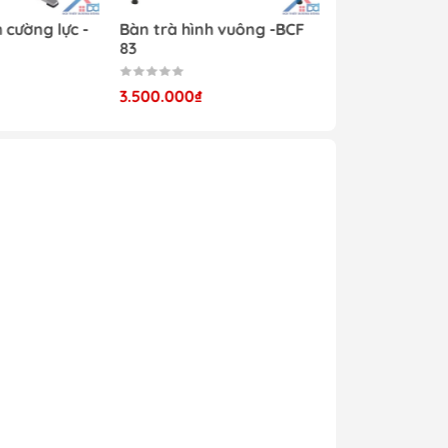
ống
 cường lực -
Bàn trà hình vuông -BCF
 và
83
hận
3.500.000₫
 mà
 đồ
àng
iêu
t sự
m,