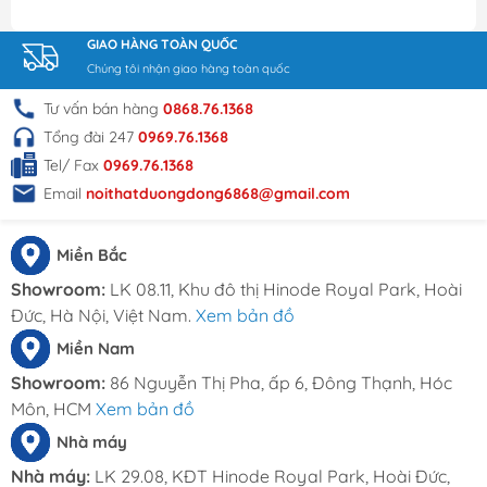
khách hàng có thể liên hệ với nội thất Dương Đông
để được tư vấn và hỗ trợ tốt nhất.
GIAO HÀNG TOÀN QUỐC
THÔNG TIN LIÊN HỆ
Chúng tôi nhận giao hàng toàn quốc
Tư vấn bán hàng
0868.76.1368
Đặt hàng online tại
Tổng đài 247
0969.76.1368
website:
Noithatduongdong.com
Hà Nội : A11 Xuân Phương Garden, đường
Tel/ Fax
0969.76.1368
Trịnh Văn Bô, phường Phương Canh, Quận
Email
noithatduongdong6868@gmail.com
Nam Từ Liêm, Thành Phố Hà Nội.
HCM : 86 Nguyễn Thị Pha, ấp 6, xã Đông
Miền Bắc
Thạnh, Hóc Môn, TP HCM
Showroom:
LK 08.11, Khu đô thị Hinode Royal Park, Hoài
Hotline: 0969.761.368 – 0868.761.368
Đức, Hà Nội, Việt Nam.
Xem bản đồ
Email : dautuduongdong@gmail.com
Miền Nam
Showroom:
86 Nguyễn Thị Pha, ấp 6, Đông Thạnh, Hóc
Môn, HCM
Xem bản đồ
Nhà máy
Nhà máy:
LK 29.08, KĐT Hinode Royal Park, Hoài Đức,