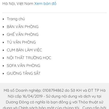
Hà Nội, Việt Nam
Xem bản đồ
Trang chủ
BÀN VĂN PHÒNG
GHẾ VĂN PHÒNG
TỦ VĂN PHÒNG
CỤM BÀN LÀM VIỆC
NỘI THẤT TRƯỜNG HỌC
SOFA VĂN PHÒNG
GIƯỜNG TẦNG SẮT
Mã số Doanh nghiệp: 0108794862 do Sở KH và ĐT TP Hà
Nội cấp 16/04/2019 - Sử dụng nội dung và dịch vụ tại
Dương Đông có nghĩa là bạn đồng ý với Thỏa thuật sử
dụng và Chính sách bảo mật của chúng tôi. . Cung cấp bởi