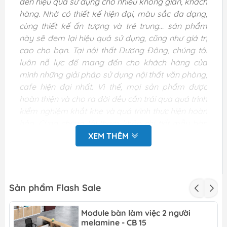
đến hiệu quả sử dụng cho nhiều không gian, khách
hàng. Nhờ có thiết kế hiện đại, màu sắc đa dạng,
cùng thiết kế ấn tượng và trẻ trung... sản phẩm
này sẽ đem lại hiệu quả sử dụng, cũng như giá trị
cao cho bạn. Tại nội thất Dương Đông, chúng tôi
luôn nỗ lực để mang đến cho khách hàng của
mình những giải pháp sử dụng nội thất văn phòng,
cafe hiện đại nhất. Vì thế, mọi sản phẩm được
hoàn thiện và cho ra đời đều cần trải qua quá trình
kiểm nghiệm khắt khe và quá trình thực hiện hoàn
hảo. Cùng chúng tôi tham khảo chi tiết mẫu bàn
dưới đây:
XEM THÊM
Giới thiệu chung về bàn
cafe D50 mặt kính
Sản phẩm Flash Sale
cường lực -BCF 60
Module bàn làm việc 2 người
Kích
D500 x H550 mm
melamine - CB 15