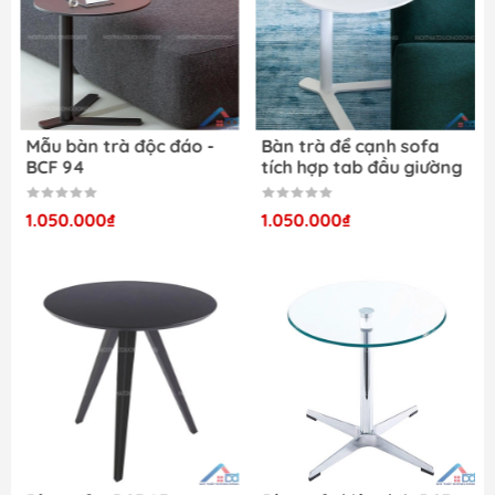
Mô tả chất liệu của bàn
Mẫu bàn trà độc đáo -
Bàn trà để cạnh sofa
BCF 94
tích hợp tab đầu giường
Kích thước sản phẩm bàn cafe D50 mặt kính
hình tròn -BCF 93
cường lực -BCF 60
1.050.000₫
1.050.000₫
Bàn cafe D50 mặt kính cường lực - BCF 60 là một
sự kết hợp tinh tế giữa sự đẹp mắt và tính ứng
dụng cao, mang đến cho không gian nội thất của
bạn một nét độc đáo và hiện đại. Với kích thước
D500 x H550 mm, sản phẩm này phản ánh sự tinh
tế và sang trọng qua từng đường nét.
Mặt bàn được làm từ kính cường lực, đảm bảo độ
bền và an toàn cao hơn nhiều so với kính thông
thường. Khả năng chịu lực của kính cường lực gấp