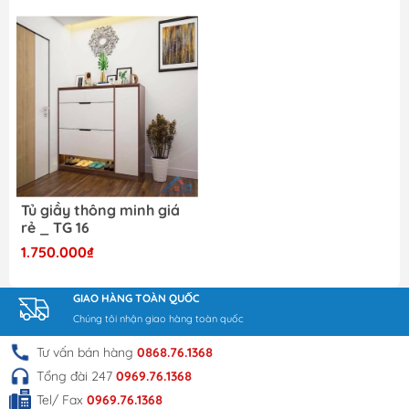
Tủ giầy thông minh giá
rẻ _ TG 16
1.750.000₫
GIAO HÀNG TOÀN QUỐC
Chúng tôi nhận giao hàng toàn quốc
Tư vấn bán hàng
0868.76.1368
Tổng đài 247
0969.76.1368
Tel/ Fax
0969.76.1368