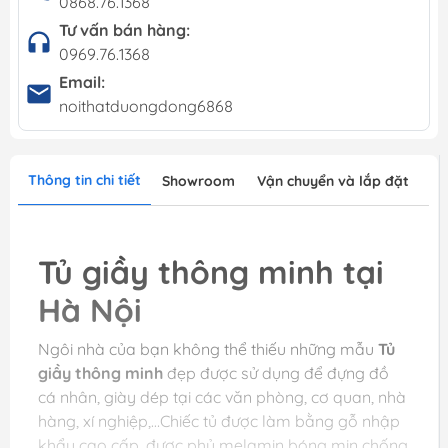
0868.76.1368
Tư vấn bán hàng:
0969.76.1368
Email:
noithatduongdong6868
Thông tin chi tiết
Showroom
Vận chuyển và lắp đặt
Tủ giầy thông minh tại
Hà Nội
Ngôi nhà của bạn không thể thiếu những mẫu
Tủ
giầy thông minh
đẹp được sử dụng để đựng đồ
cá nhân, giày dép tại các văn phòng, cơ quan, nhà
hàng, xí nghiệp,…Chiếc tủ được làm bằng gỗ nhập
khẩu cao cấp, được phủ melamin bóng mịn chống