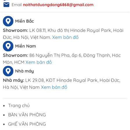
Email
noithatduongdong6868@gmail.com
Miền Bắc
Showroom:
LK 08.11, Khu đô thị Hinode Royal Park, Hoài
Đức, Hà Nội, Việt Nam.
Xem bản đồ
Miền Nam
Showroom:
86 Nguyễn Thị Pha, ấp 6, Đông Thạnh, Hóc
Môn, HCM
Xem bản đồ
Nhà máy
Nhà máy:
LK 29.08, KĐT Hinode Royal Park, Hoài Đức,
Hà Nội, Việt Nam
Xem bản đồ
Trang chủ
BÀN VĂN PHÒNG
GHẾ VĂN PHÒNG