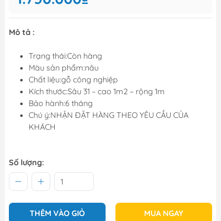
Mô tả :
Trạng thái:Còn hàng
Màu sản phẩm:nâu
Chất liệu:gỗ công nghiệp
Kích thước:Sâu 31 – cao 1m2 – rộng 1m
Bảo hành:6 tháng
Chú ý:NHẬN ĐẶT HÀNG THEO YÊU CẦU CỦA
KHÁCH
Số lượng:
THÊM VÀO GIỎ
MUA NGAY