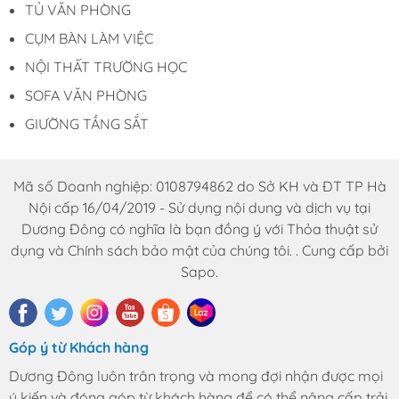
TỦ VĂN PHÒNG
CỤM BÀN LÀM VIỆC
NỘI THẤT TRƯỜNG HỌC
SOFA VĂN PHÒNG
GIƯỜNG TẦNG SẮT
Mã số Doanh nghiệp: 0108794862 do Sở KH và ĐT TP Hà
Nội cấp 16/04/2019 - Sử dụng nội dung và dịch vụ tại
Dương Đông có nghĩa là bạn đồng ý với Thỏa thuật sử
dụng và Chính sách bảo mật của chúng tôi. . Cung cấp bởi
Sapo.
Góp ý từ Khách hàng
Dương Đông luôn trân trọng và mong đợi nhận được mọi
ý kiến và đóng góp từ khách hàng để có thể nâng cấp trải