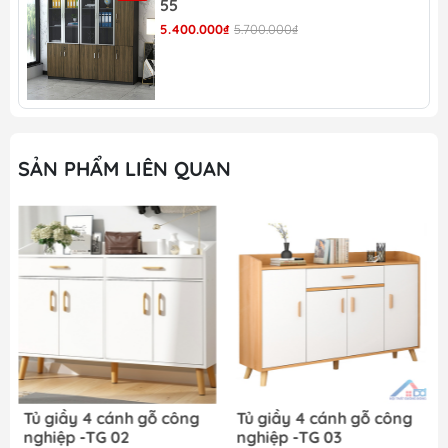
nghiệp
55
Hàng có sẵn, giao ngay trong ngày, đáp ứng
5.400.000₫
5.700.000₫
mọi nhu cầu khách hàng
Nhiều sản phẩm mới, chất lượng được cập
nhật thường xuyên
Nhận đặt hàng theo kích thước và số lượng
của khách
SẢN PHẨM LIÊN QUAN
Tại đây, chúng tôi cung cấp nhiều sản phẩm
nội thất cho gia đình và văn phòng như:
Giường gỗ
Bàn trang điểm
Tủ quần áo
Bàn ăn
Tủ giầy
Tủ giầy 4 cánh gỗ công
Tủ giầy 4 cánh gỗ công
nghiệp -TG 02
nghiệp -TG 03