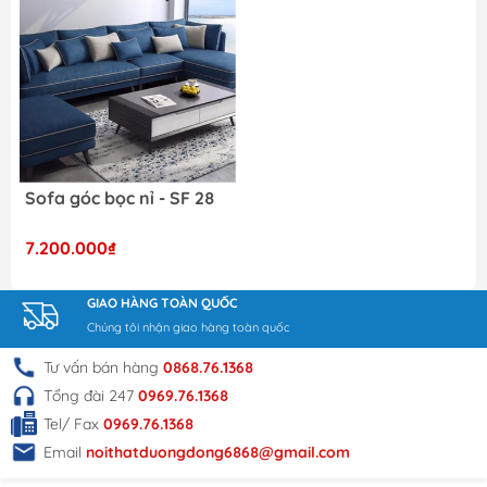
Kệ tivi
Sofa góc bọc nỉ - SF 28
7.200.000₫
GIAO HÀNG TOÀN QUỐC
Chúng tôi nhận giao hàng toàn quốc
Tư vấn bán hàng
0868.76.1368
Tổng đài 247
0969.76.1368
Tel/ Fax
0969.76.1368
Email
noithatduongdong6868@gmail.com