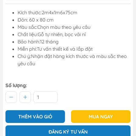
Kích thước:2m4x1m6x75cm
Đôn: 60 x 80 cm
Màu sắc:Chọn màu theo yêu cầu
Chất liệu:Gỗ tự nhiên, bọc vải nỉ
Bảo hành:12 tháng
Miễn phí:Tư vấn thiết kế và lắp đặt
Chú ý:Nhận đặt hàng kích thước và màu sắc theo
yêu cầu
Số lượng:
THÊM VÀO GIỎ
MUA NGAY
ĐĂNG KÝ TƯ VẤN