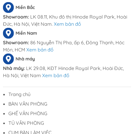
Miền Bắc
Showroom:
LK 08.11, Khu đô thị Hinode Royal Park, Hoài
Đức, Hà Nội, Việt Nam.
Xem bản đồ
Miền Nam
Showroom:
86 Nguyễn Thị Pha, ấp 6, Đông Thạnh, Hóc
Môn, HCM
Xem bản đồ
Nhà máy
Nhà máy:
LK 29.08, KĐT Hinode Royal Park, Hoài Đức,
Hà Nội, Việt Nam
Xem bản đồ
Trang chủ
BÀN VĂN PHÒNG
GHẾ VĂN PHÒNG
TỦ VĂN PHÒNG
CỤM BÀN LÀM VIỆC