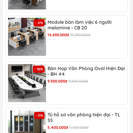
Kích thước
: 2m4x1m6x75cm
Màu sắc
: Tùy chọn
Bảo hành
: 12 tháng
Module bàn làm việc 6 người
- 4%
Độ mới 100% chưa qua sử dụng.
melamine - CB 20
- Gía trên chưa bao gồm: + Gối (150,000/ 1
14.690.000₫
15.290.000₫
chiếc)
+ Bàn kính (tùy theo
mẫu khách chọn phù hợp với sofa
Bàn Họp Văn Phòng Oval Hiện Đại
- 18%
- BH 44
9.300.000₫
11.300.000₫
Tính năng sản
phẩm Sofa góc bọc nỉ -
SF 28
Tủ hồ sơ văn phòng hiện đại - TL
- 5%
55
1. Sofa góc được dựng trên khung gỗ tự nhiên đã
5.400.000₫
5.700.000₫
qua tẩm sấy, chống mối mọt, giúp bộ sofa chắc