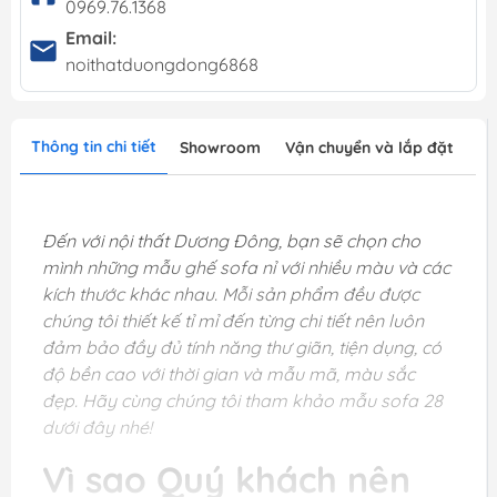
0969.76.1368
Email:
noithatduongdong6868
Thông tin chi tiết
Showroom
Vận chuyển và lắp đặt
Đến với nội thất Dương Đông, bạn sẽ chọn cho
mình những mẫu ghế sofa nỉ với nhiều màu và các
kích thước khác nhau. Mỗi sản phẩm đều được
chúng tôi thiết kế tỉ mỉ đến từng chi tiết nên luôn
đảm bảo đầy đủ tính năng thư giãn, tiện dụng, có
độ bền cao với thời gian và mẫu mã, màu sắc
đẹp. Hãy cùng chúng tôi tham khảo mẫu sofa 28
dưới đây nhé!
Vì sao Quý khách nên