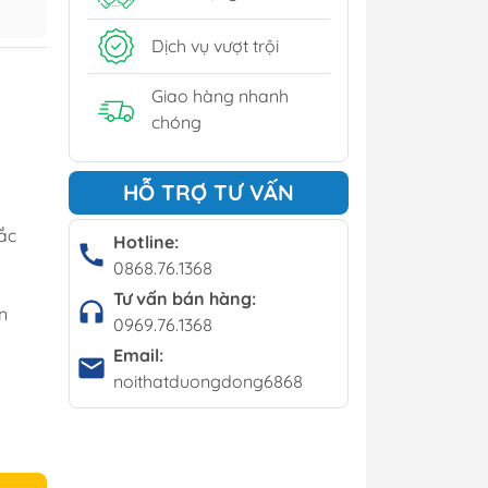
y
Dịch vụ vượt trội
í - Giá kệ
Giao hàng nhanh
0
chóng
Bộ bàn ghế cafe
HỖ TRỢ TƯ VẤN
Bàn cafe
ắc
Ghế cafe
Hotline:
0868.76.1368
Ghế bar
Tư vấn bán hàng:
n
0969.76.1368
Email:
noithatduongdong6868