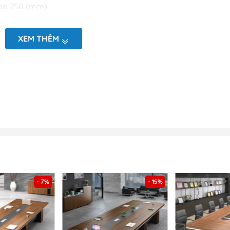
ao 750 (mm)
lamin
XEM THÊM
ắc theo khách hàng
n theo kích thước và màu sắc theo yêu cầu
hiện trạng tại văn phòng
D (mặt bằng và chi tiết sản phẩm)
otline hoặc nhắn tin zalo tới Bộ phận kinh doanh để được báo 
- 7%
- 15%
led cao cấp - BH 87 tại nội th