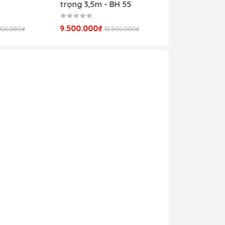
trọng 3,5m - BH 55
9.500.000₫
900.000₫
10.500.000₫
oặc
hất
hần
trí
kiệm
ông