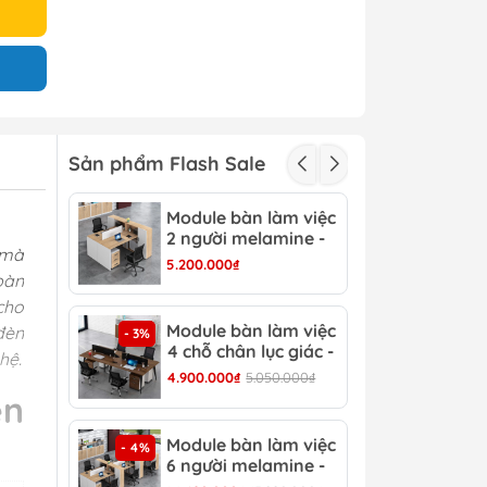
Sản phẩm Flash Sale
Module bàn làm việc
Mod
- 3%
2 người melamine -
2 c
 mà
CB 15
CB 
5.200.000₫
3.15
bàn
cho
Module bàn làm việc
Mod
đèn
- 3%
- 4%
4 chỗ chân lục giác -
6 c
hệ.
CB 17
CB 
4.900.000₫
5.050.000₫
6.90
èn
Module bàn làm việc
Bàn
- 4%
- 13%
6 người melamine -
Hiệ
CB 20