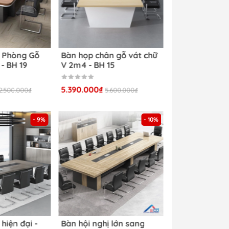
 Phòng Gỗ
Bàn họp chân gỗ vát chữ
- BH 19
V 2m4 - BH 15
cục
5.390.000₫
2.500.000₫
5.600.000₫
ong
- 9%
- 10%
Ánh
đến
 mà
Gam
hác
hiện đại -
Bàn hội nghị lớn sang