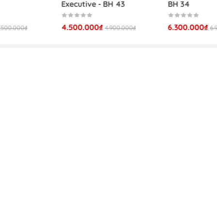
Executive - BH 43
BH 34
họp có đèn led cao cấp - BH 87
4.500.000₫
6.300.000₫
.500.000₫
4.900.000₫
6.
 bỉ theo thời gian
gỗ công nghiệp chất lượng cao, bề mặt phủ Melamine h
m và dễ vệ sinh. Đây là những vật liệu phổ biến trong nội t
ôn giữ được vẻ đẹp ổn định trong suốt quá trình sử dụng. P
n, chịu lực tốt, mang lại cảm giác vững chãi ngay cả khi bố 
đèn LED sử dụng linh kiện chất lượng, ánh sáng ổn định, tiết 
h lâu dài. Từng chi tiết của BH 87 đều được Nội thất Dương Đ
 từng khâu sản xuất.
họp có đèn led cao cấp - BH 87
các cuộc họp hiệu quả