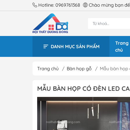
Hotline:
0969761368
Chào mừng bạn đến
Trang
DANH MỤC SẢN PHẨM
chủ
Trang chủ
/
Bàn họp gỗ
/
Mẫu bàn họp c
BÀN 
MẪU BÀN HỌP CÓ ĐÈN LED CAO
BÀN 
BÀN 
BÀN 
BÀN 