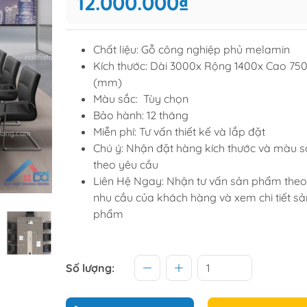
12.000.000₫
Tủ để giầ
Tủ trang tr
Chất liệu: Gỗ công nghiệp phủ melamin
Kích thước: Dài 3000x Rộng 1400x Cao 75
(mm)
raining
Sofa văng
Màu sắc: Tùy chọn
raining
Sofa góc
Bảo hành: 12 tháng
Miễn phí: Tư vấn thiết kế và lắp đặt
hế học sinh
Sofa bộ
Chú ý: Nhận đặt hàng kích thước và màu s
từ
Sofa phòng chờ thư giãn
theo yêu cầu
Sofa giường
Liên Hệ Ngay: Nhận tư vấn sản phẩm theo
nhu cầu của khách hàng và xem chi tiết sả
Bàn trà
phẩm
Số lượng: