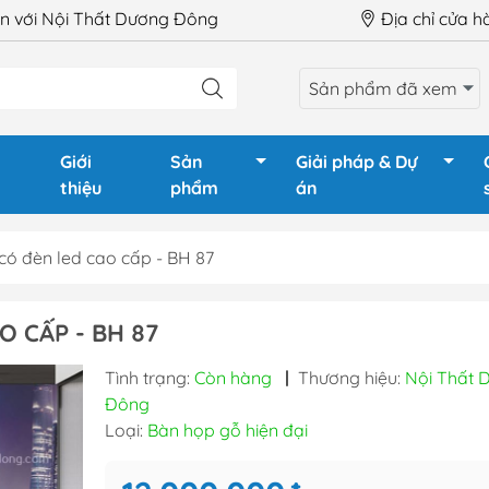
 với Nội Thất Dương Đông
Địa chỉ cửa 
Sản phẩm đã xem
Giới
Sản
Giải pháp & Dự
thiệu
phẩm
án
ó đèn led cao cấp - BH 87
LÀM VIỆC
Ghế Giám Đốc
Tủ phòng
 CẤP - BH 87
GIÁM ĐỐC
Ghế xoay văn phòng
Tủ tài liệu
Tình trạng:
Còn hàng
|
Thương hiệu:
Nội Thất 
HỌP
Ghế chân quỳ
Tủ tài liệu
Đông
QUẦY LỄ TÂN
Ghế gấp - Ghế training
Tủ locker
Loại:
Bàn họp gỗ hiện đại
TRAINING
Ghế phòng chờ - Hội
Tủ locker 
trường
Hộc tủ - 