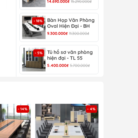
14.690.000₫
15.290.000₫
8.30
Bàn Họp Văn Phòng
Bàn
- 18%
- 22%
Oval Hiện Đại - BH
Đại
44
9.300.000₫
11.300.000₫
4.30
Tủ hồ sơ văn phòng
Tủ 
- 5%
- 4%
hiện đại - TL 55
TL 
5.400.000₫
5.700.000₫
4.30
giá
- 14%
- 4%
ất