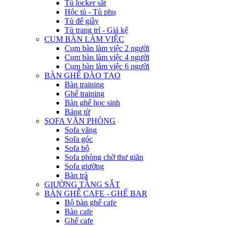
Tủ locker sắt
Hộc tủ - Tủ phụ
Tủ để giầy
Tủ trang trí - Giá kệ
CỤM BÀN LÀM VIỆC
Cụm bàn làm việc 2 người
Cụm bàn làm việc 4 người
Cụm bàn làm việc 6 người
BÀN GHẾ ĐÀO TẠO
Bàn training
Ghế training
Bàn ghế học sinh
Bảng từ
SOFA VĂN PHÒNG
Sofa văng
Sofa góc
Sofa bộ
Sofa phòng chờ thư giãn
Sofa giường
Bàn trà
GIƯỜNG TẦNG SẮT
BÀN GHẾ CAFE - GHẾ BAR
Bộ bàn ghế cafe
Bàn cafe
Ghế cafe