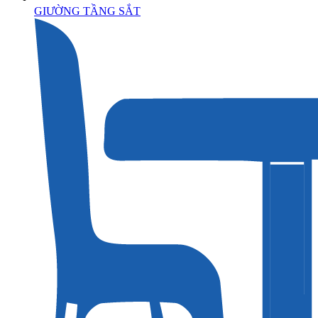
GIƯỜNG TẦNG SẮT