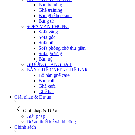
Bàn training
Ghế training
Bàn ghế học sinh
Bảng từ
SOFA VĂN PHÒNG
Sofa văng
Sofa góc
Sofa bộ
Sofa phòng chờ thư giãn
Sofa giường
Bàn trà
GIƯỜNG TẦNG SẮT
BÀN GHẾ CAFE - GHẾ BAR
Bộ bàn ghế cafe
Bàn cafe
Ghế cafe
Ghế bar
Giải pháp & Dự án
Giải pháp & Dự án
Giải pháp
Dự án thiết kế và thi công
Chính sách