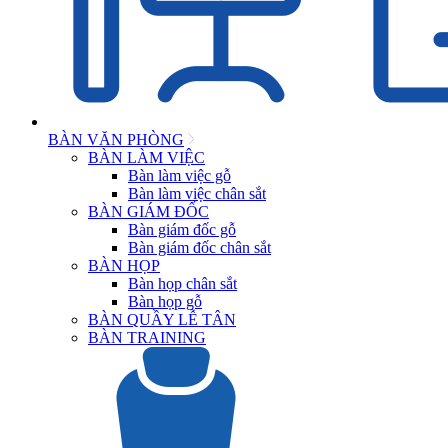
BÀN VĂN PHÒNG
BÀN LÀM VIỆC
Bàn làm việc gỗ
Bàn làm việc chân sắt
BÀN GIÁM ĐỐC
Bàn giám đốc gỗ
Bàn giám đốc chân sắt
BÀN HỌP
Bàn họp chân sắt
Bàn họp gỗ
BÀN QUẦY LỄ TÂN
BÀN TRAINING