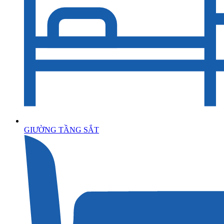
GIƯỜNG TẦNG SẮT