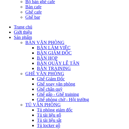
Bộ bàn ghế cafe
Bàn cafe
Ghế cafe
Ghế bar
Trang chủ
Giới thiệu
Sản phẩm
BÀN VĂN PHÒNG
BÀN LÀM VIỆC
BÀN GIÁM ĐỐC
BÀN HỌP
BÀN QUẦY LỄ TÂN
BÀN TRAINING
GHẾ VĂN PHÒNG
Ghế Giám Đốc
Ghế xoay văn phòng
Ghế chân quỳ
Ghế gấp - Ghế training
Ghế phòng chờ - Hội trường
TỦ VĂN PHÒNG
Tủ phòng giám đốc
Tủ tài liệu gỗ
Tủ tài liệu sắt
Tủ locker gỗ