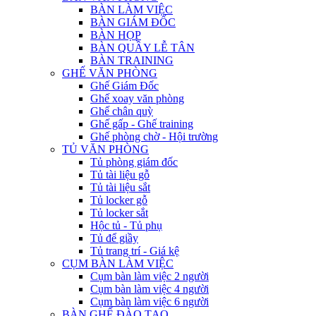
BÀN LÀM VIỆC
BÀN GIÁM ĐỐC
BÀN HỌP
BÀN QUẦY LỄ TÂN
BÀN TRAINING
GHẾ VĂN PHÒNG
Ghế Giám Đốc
Ghế xoay văn phòng
Ghế chân quỳ
Ghế gấp - Ghế training
Ghế phòng chờ - Hội trường
TỦ VĂN PHÒNG
Tủ phòng giám đốc
Tủ tài liệu gỗ
Tủ tài liệu sắt
Tủ locker gỗ
Tủ locker sắt
Hộc tủ - Tủ phụ
Tủ để giầy
Tủ trang trí - Giá kệ
CỤM BÀN LÀM VIỆC
Cụm bàn làm việc 2 người
Cụm bàn làm việc 4 người
Cụm bàn làm việc 6 người
BÀN GHẾ ĐÀO TẠO