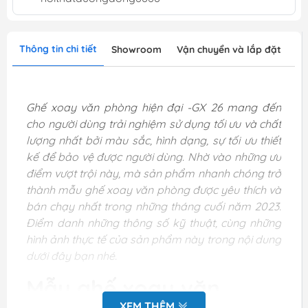
Thông tin chi tiết
Showroom
Vận chuyển và lắp đặt
Ghế xoay văn phòng hiện đại -GX 26 mang đến
cho người dùng trải nghiệm sử dụng tối ưu và chất
lượng nhất bởi màu sắc, hình dạng, sự tối ưu thiết
kế để bảo vệ được người dùng. Nhờ vào những ưu
điểm vượt trội này, mà sản phẩm nhanh chóng trở
thành mẫu ghế xoay văn phòng được yêu thích và
bán chạy nhất trong những tháng cuối năm 2023.
Điểm danh những thông số kỹ thuật, cùng những
hình ảnh thực tế của sản phẩm này trong nội dung
dưới đây bạn nhé.
Mẫu ghế xoay văn
XEM THÊM