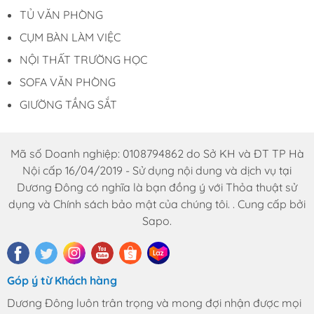
Hà Nội : A11 Xuân Phương Garden, đường
TỦ VĂN PHÒNG
Trịnh Văn Bô, phường Phương Canh, Quận
CỤM BÀN LÀM VIỆC
Nam Từ Liêm, Thành Phố Hà Nội.
HCM : 86 Nguyễn Thị Pha, ấp 6, xã Đông
NỘI THẤT TRƯỜNG HỌC
Thạnh, Hóc Môn, TP HCM
SOFA VĂN PHÒNG
Hotline: 0969.761.368 – 0868.761.368
GIƯỜNG TẦNG SẮT
Email : dautuduongdong@gmail.com
Mã số Doanh nghiệp: 0108794862 do Sở KH và ĐT TP Hà
Nội cấp 16/04/2019 - Sử dụng nội dung và dịch vụ tại
Dương Đông có nghĩa là bạn đồng ý với Thỏa thuật sử
dụng và Chính sách bảo mật của chúng tôi. . Cung cấp bởi
Sapo.
Góp ý từ Khách hàng
Dương Đông luôn trân trọng và mong đợi nhận được mọi