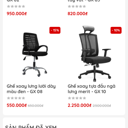
950.000₫
820.000₫
Ghế xoay tựa đầu lưới cao cấp -GX 34 dễ dàng
điều chỉnh được độ nghiêng phù hợp
- 15%
- 10%
Tay vịn hình chữ T thuận tiện và dễ dàng sử dụng
Ghế xoay lưng lưới dày
Ghế xoay tựa đầu ngả
màu đen - GX 08
lưng merit - GX 10
550.000₫
2.250.000₫
650.000₫
2.500.000₫
Được đánh giá cao bởi tính năng, cùng sự vượt trội
về chất liệu... Sản phẩm ghế xoay tựa đầu lưng lưới
SẢN PHẨM ĐÃ XEM