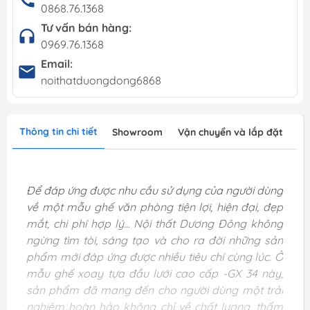
0868.76.1368
Tư vấn bán hàng:
0969.76.1368
Email:
noithatduongdong6868
Thông tin chi tiết
Showroom
Vận chuyển và lắp đặt
Để đáp ứng được nhu cầu sử dụng của người dùng
về một mẫu ghế văn phòng tiện lợi, hiện đại, đẹp
mắt, chi phí hợp lý... Nội thất Dương Đông không
ngừng tìm tòi, sáng tạo và cho ra đời những sản
phẩm mới đáp ứng được nhiều tiêu chí cùng lúc. Ở
mẫu ghế xoay tựa đầu lưới cao cấp -GX 34 này,
sản phẩm đã mang đến cho người dùng một trải
nghiệm hoàn hảo không chỉ về chất lượng, thẩm