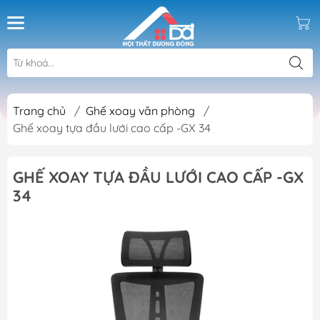
Trang chủ
/
Ghế xoay văn phòng
/
Ghế xoay tựa đầu lưới cao cấp -GX 34
GHẾ XOAY TỰA ĐẦU LƯỚI CAO CẤP -GX
34