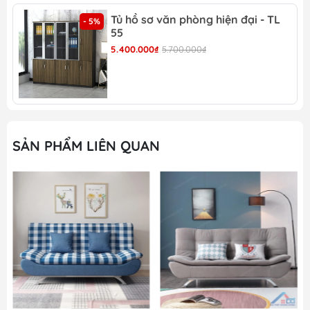
cho ngôi nhà hiện đại
Tủ hồ sơ văn phòng hiện đại - TL
- 5%
55
5.400.000₫
5.700.000₫
SẢN PHẨM LIÊN QUAN