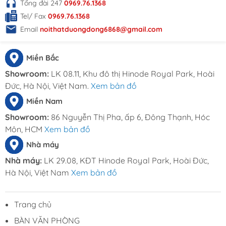
Tổng đài 247
0969.76.1368
Tel/ Fax
0969.76.1368
Email
noithatduongdong6868@gmail.com
Miền Bắc
Showroom:
LK 08.11, Khu đô thị Hinode Royal Park, Hoài
Đức, Hà Nội, Việt Nam.
Xem bản đồ
Miền Nam
Showroom:
86 Nguyễn Thị Pha, ấp 6, Đông Thạnh, Hóc
Môn, HCM
Xem bản đồ
Nhà máy
Nhà máy:
LK 29.08, KĐT Hinode Royal Park, Hoài Đức,
Hà Nội, Việt Nam
Xem bản đồ
Trang chủ
BÀN VĂN PHÒNG