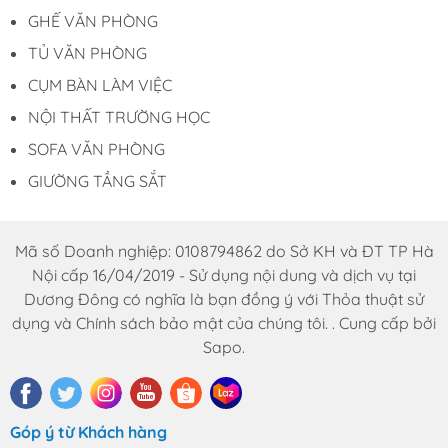
GHẾ VĂN PHÒNG
TỦ VĂN PHÒNG
CỤM BÀN LÀM VIỆC
NỘI THẤT TRƯỜNG HỌC
SOFA VĂN PHÒNG
GIƯỜNG TẦNG SẮT
Mã số Doanh nghiệp: 0108794862 do Sở KH và ĐT TP Hà
Nội cấp 16/04/2019 - Sử dụng nội dung và dịch vụ tại
Dương Đông có nghĩa là bạn đồng ý với Thỏa thuật sử
dụng và Chính sách bảo mật của chúng tôi. . Cung cấp bởi
Sapo.
Góp ý từ Khách hàng