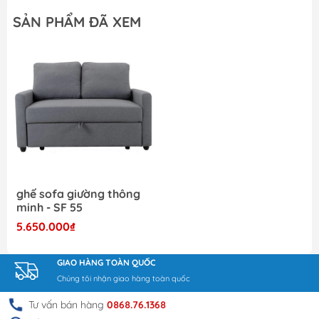
SẢN PHẨM ĐÃ XEM
ghế sofa giường thông
minh - SF 55
5.650.000₫
GIAO HÀNG TOÀN QUỐC
Chúng tôi nhận giao hàng toàn quốc
Tư vấn bán hàng
0868.76.1368