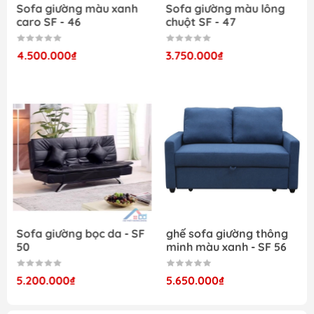
Sofa giường màu xanh
Sofa giường màu lông
caro SF - 46
chuột SF - 47
Nội thất Dương Đông - Nâng tầm
4.500.000₫
3.750.000₫
chất lượng cuộc sống
:
Tại đây, chúng tôi cung cấp nhiều sản phẩm nội
thất cho gia đình như:
Tủ quần áo
Bàn ăn
Bàn phấn
Bàn làm việc
Sofa giường bọc da - SF
ghế sofa giường thông
50
minh màu xanh - SF 56
Giường ngủ
Kệ tivi
5.200.000₫
5.650.000₫