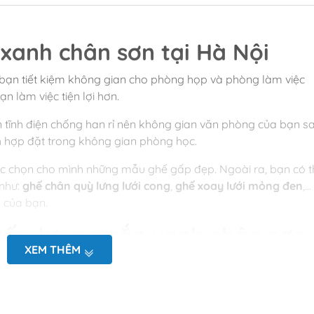
xanh chân sơn tại Hà Nội
 bạn tiết kiệm không gian cho phòng họp và phòng làm việc
n làm việc tiện lợi hơn.
 tĩnh điện chống han rỉ nên không gian văn phòng của bạn s
h hợp đặt trong không gian phòng học.
c chọn cho mình những mẫu ghế gấp đẹp. Ngoài ra, bạn có t
 như:
ghế chân quỳ lưng lưới cong
,
ghế xoay lưới mỏng đen
,…
 của bạn.
 gấp lưng ngắn xanh chân sơn
XEM THÊM
ện , đệm da
ao 850