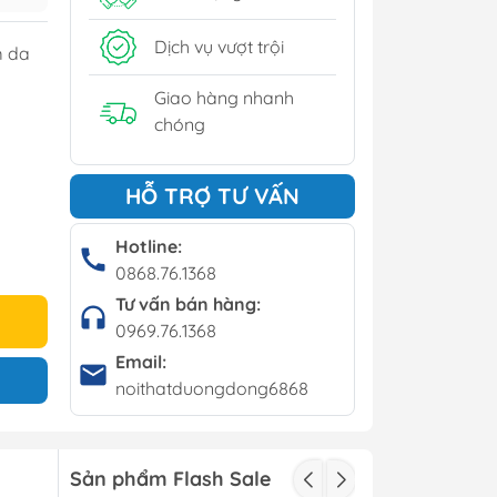
y
Dịch vụ vượt trội
m da
í - Giá kệ
Giao hàng nhanh
chóng
Bộ bàn ghế cafe
HỖ TRỢ TƯ VẤN
Bàn cafe
Ghế cafe
Hotline:
0868.76.1368
Ghế bar
Tư vấn bán hàng:
0969.76.1368
Email:
noithatduongdong6868
Sản phẩm Flash Sale