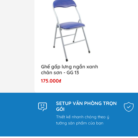
Ghế gấp lưng ngắn xanh
chân sơn - GG 13
175.000₫
SETUP VĂN PHÒNG TRỌN
GÓI
Thiết kế nhanh chóng theo ý
tưởng sản phẩm của bạn