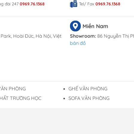
ng đài 247
0969.76.1368
Tel/ Fax
0969.76.1368
Miền Nam
Park, Hoài Đức, Hà Nội, Việt
Showroom:
86 Nguyễn Thị P
bản đồ
VĂN PHÒNG
GHẾ VĂN PHÒNG
THẤT TRƯỜNG HỌC
SOFA VĂN PHÒNG
Gó
 ĐT TP Hà Nội cấp 16/04/2019 - Sử dụng nội dung và
 ý với Thỏa thuật sử dụng và Chính sách bảo mật của
Dư
đượ