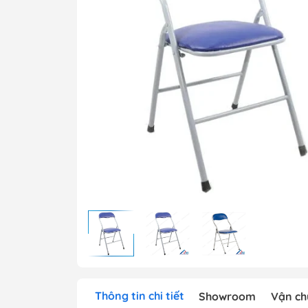
Bàn t
Ghế t
Bàn g
Bảng 
Thông tin chi tiết
Showroom
Vận ch