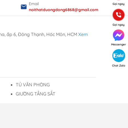
Email
Gọi ngay
noithatduongdong6868@gmail.com
Gọi ngay
ha, ấp 6, Đông Thạnh, Hóc Môn, HCM
Xem
Messenger
Chat Zalo
TỦ VĂN PHÒNG
GIƯỜNG TẦNG SẮT
p ý từ Khách hàng
ơng Đông luôn trân trọng và mong đợi nhận
c mọi ý kiến và đóng góp từ khách hàng để