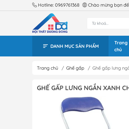
Hotline:
0969761368
Chào mừng bạn đến
Trang
DANH MỤC SẢN PHẨM
chủ
Trang chủ
/
Ghế gấp
/
Ghế gấp lưng ngắ
BÀN 
GHẾ GẤP LƯNG NGẮN XANH CH
BÀN 
BÀN 
BÀN 
BÀN 