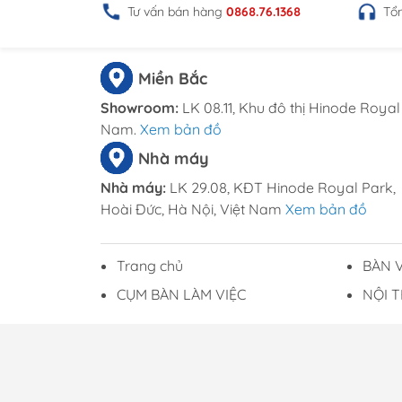
Tư vấn bán hàng
0868.76.1368
Tổ
Miền Bắc
Showroom:
LK 08.11, Khu đô thị Hinode Royal 
Nam.
Xem bản đồ
Nhà máy
Nhà máy:
LK 29.08, KĐT Hinode Royal Park,
Hoài Đức, Hà Nội, Việt Nam
Xem bản đồ
Trang chủ
BÀN 
CỤM BÀN LÀM VIỆC
NỘI 
Mã số Doanh nghiệp: 0108794862 do Sở KH và
dịch vụ tại Dương Đông có nghĩa là bạn đồng
chúng tôi. . Cung cấp bởi Sapo.