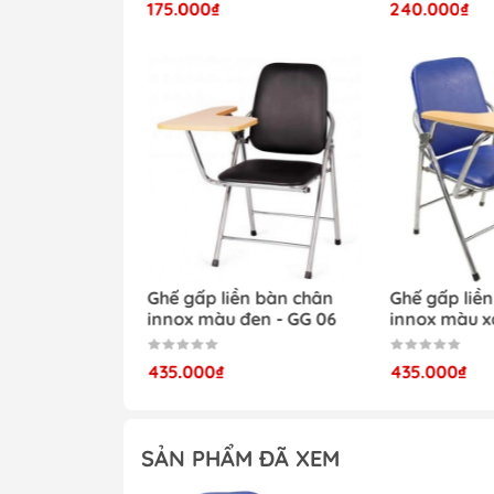
175.000₫
240.000₫
ng dài chân
Ghế gấp liền bàn chân
Ghế gấp liề
anh - GG 07
innox màu đen - GG 06
innox màu x
435.000₫
435.000₫
SẢN PHẨM ĐÃ XEM