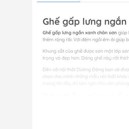
Ghế gấp lưng ngắn 
Ghế gấp lưng ngắn xanh chân sơn
giúp
thêm rộng rãi. Với đệm ngồi êm ái giúp bạ
Khung sắt của ghế được sơn một lớp sơn
trọng và đẹp hơn. Dáng ghế này rất thíc
Đến với nội thất Dương Đông bạn sẽ đượ
chọn cho mình những mẫu nội thất khác
mang tới đầy đủ tiện nghi cho văn phòng
Đặc điểm của ghế
Chất liệu :chân sắt phun sơn tĩnh đi
Kích thước: Rộng 445 – sâu 505 – c
Màu sắc: xanh, đen…
Độ mới 100% chưa qua sử dụng.