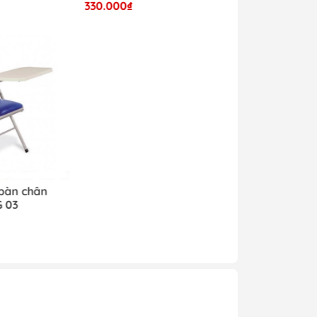
330.000₫
 bàn chân
G 03