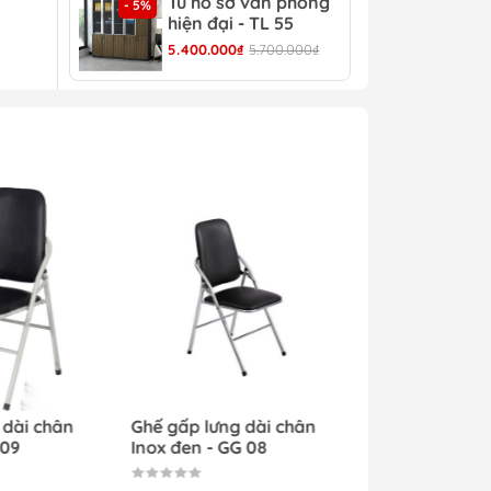
Tủ hồ sơ văn phòng
Tủ 
- 5%
- 4%
hiện đại - TL 55
TL 
5.400.000₫
5.700.000₫
4.30
 dài chân
Ghế gấp lưng dài chân
 09
Inox đen - GG 08