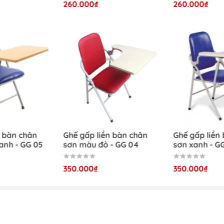
260.000₫
260.000₫
n bàn chân
Ghế gấp liền bàn chân
Ghế gấp liền
anh - GG 05
sơn màu đỏ - GG 04
sơn xanh - G
350.000₫
350.000₫