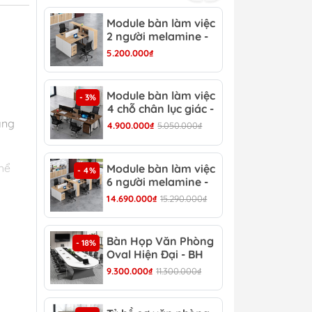
Module bàn làm việc
Mod
- 3%
2 người melamine -
2 c
CB 15
CB 
5.200.000₫
3.15
Module bàn làm việc
Mod
- 3%
- 4%
4 chỗ chân lục giác -
6 c
CB 17
CB 
ang
4.900.000₫
5.050.000₫
6.90
hể
Module bàn làm việc
Bàn
- 4%
- 13%
6 người melamine -
Hiệ
CB 20
14.690.000₫
15.290.000₫
8.30
Bàn Họp Văn Phòng
Bàn
- 18%
- 22%
Oval Hiện Đại - BH
Đại
44
9.300.000₫
11.300.000₫
4.30