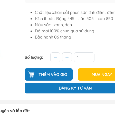
Tủ để giầ
Chất liệu :chân sắt phun sơn tĩnh điện , đệ
Tủ trang tr
Kích thước: Rộng 445 – sâu 505 – cao 850
Màu sắc: xanh, đen…
Độ mới 100% chưa qua sử dụng.
raining
Sofa văng
Bảo hành 06 tháng
raining
Sofa góc
hế học sinh
Sofa bộ
Số lượng:
từ
Sofa phòng chờ thư giãn
Sofa giường
THÊM VÀO GIỎ
MUA NGAY
Bàn trà
ĐĂNG KÝ TƯ VẤN
uyển và lắp đặt