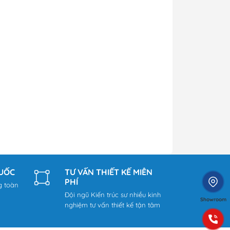
QUỐC
TƯ VẤN THIẾT KẾ MIỄN
PHÍ
g toàn
Đội ngũ Kiến trúc sư nhiều kinh
Showroom
nghiệm tư vấn thiết kế tận tâm