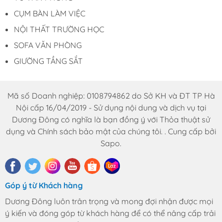
Thạnh, Hóc Môn, TP HCM
CỤM BÀN LÀM VIỆC
Hotline: 0969.761.368 – 0868.761.368
NỘI THẤT TRƯỜNG HỌC
Email : noithatduongdong6868@gmail.com
SOFA VĂN PHÒNG
GIƯỜNG TẦNG SẮT
Mã số Doanh nghiệp: 0108794862 do Sở KH và ĐT TP Hà
Nội cấp 16/04/2019 - Sử dụng nội dung và dịch vụ tại
Dương Đông có nghĩa là bạn đồng ý với Thỏa thuật sử
dụng và Chính sách bảo mật của chúng tôi. . Cung cấp bởi
Sapo.
Góp ý từ Khách hàng
Dương Đông luôn trân trọng và mong đợi nhận được mọi
ý kiến và đóng góp từ khách hàng để có thể nâng cấp trải