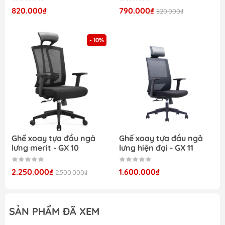
sử dụng.
820.000₫
790.000₫
820.000₫
Kích thước mẫu thiết kế ghế công thái học phù hợp
- 10%
nhu cầu sử dụng của nhiều người
Phần tay vịn hình chữ T ốp nhựa PP cao cấp mang
lại cảm giác thoải mái cho phần tay của ghế
Ghế xoay tựa đầu ngả
Ghế xoay tựa đầu ngả
lưng merit - GX 10
lưng hiện đại - GX 11
Ghế công thái học toàn bộ màu đen hiện đại và
2.250.000₫
1.600.000₫
2.500.000₫
mới mẻ
SẢN PHẨM ĐÃ XEM