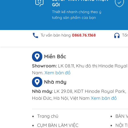
Hotline: 0969.761.368 – 0868.761.368
GÓI
Email : dautuduongdong@gmail.c
Thiết kế nhanh chóng theo ý
tưởng sản phẩm của bạn
Tư vấn bán hàng
0868.76.1368
Tổ
Miền Bắc
Showroom:
LK 08.11, Khu đô thị Hinode Royal 
Nam.
Xem bản đồ
Nhà máy
Nhà máy:
LK 29.08, KĐT Hinode Royal Park,
Hoài Đức, Hà Nội, Việt Nam
Xem bản đồ
Trang chủ
BÀN 
CỤM BÀN LÀM VIỆC
NỘI 