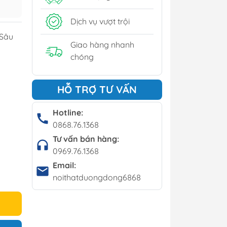
y
Dịch vụ vượt trội
í - Giá kệ
 Sâu
Giao hàng nhanh
chóng
Bộ bàn ghế cafe
HỖ TRỢ TƯ VẤN
Bàn cafe
Ghế cafe
Hotline:
0868.76.1368
Ghế bar
Tư vấn bán hàng:
0969.76.1368
Email:
noithatduongdong6868