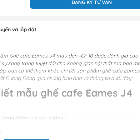
ĐĂNG KÝ TƯ VẤN
uyển và lắp đặt
ản phẩm Ghế cafe Eames J4 màu đen -CF 10 được đánh giá cao 
ại sự sang trọng tuyệt đối cho không gian nội thất mà bạn m
y, bạn có thể tham khảo chi tiết sản phẩm ghế cafe Eames
ất Dương Đông qua những hình ảnh và thông tin dưới đây:
 tiết mẫu ghế cafe Eames J4
 Rộng 450mm x Sâu 550mm
p