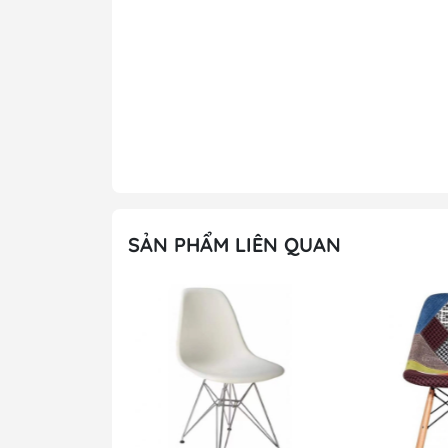
Kiểu dáng & Tải
Kiểu dáng hiệ
trọng
Tùy chọn: Mà
Màu sản phẩm
12 tháng
Bảo hành
Miễn phí khảo 
Miễn phí dựng
Ưu đãi
Vui lòng gọi 
kịp thời
SẢN PHẨM LIÊN QUAN
Ấn tượng của mẫu 
CF 10 là gì?
Ghế cafe Eame
Ghế cafe Eames J4 màu đen không chỉ l