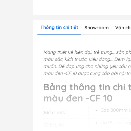
Thông tin chi tiết
Showroom
Vận ch
Mang thiết kế hiện đại, trẻ trung... s
màu sắc, kích thước, kiểu dáng... Đem l
muốn. Để đáp ứng cho những yêu cầu nà
màu đen -CF 10 được cung cấp bởi nội th
Bảng thông tin chi
màu đen -CF 10
Cao 800mm x
Kích thước
Da PU cao cấ
Chất Liệu