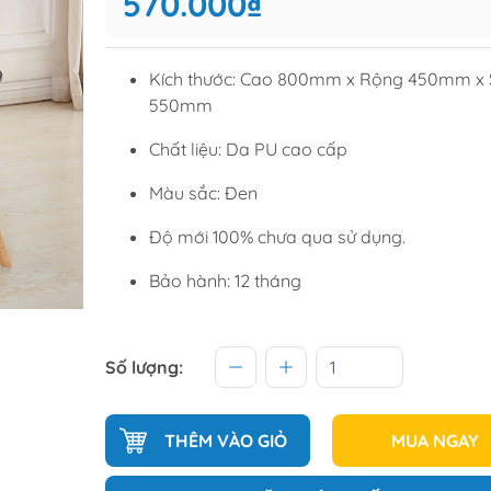
570.000₫
Tủ để giầ
Tủ trang tr
Kích thước: Cao 800mm x Rộng 450mm x
550mm
raining
Sofa văng
Chất liệu: Da PU cao cấp
raining
Sofa góc
Màu sắc: Đen
hế học sinh
Sofa bộ
Độ mới 100% chưa qua sử dụng.
từ
Sofa phòng chờ thư giãn
Bảo hành: 12 tháng
Sofa giường
Bàn trà
Số lượng:
THÊM VÀO GIỎ
MUA NGAY