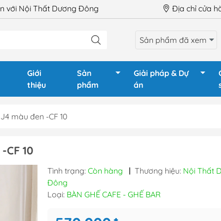
 với Nội Thất Dương Đông
Địa chỉ cửa 
Sản phẩm đã xem
Giới
Sản
Giải pháp & Dự
thiệu
phẩm
án
J4 màu đen -CF 10
LÀM VIỆC
Ghế Giám Đốc
Tủ phòng
-CF 10
GIÁM ĐỐC
Ghế xoay văn phòng
Tủ tài liệu
Tình trạng:
Còn hàng
|
Thương hiệu:
Nội Thất 
HỌP
Ghế chân quỳ
Tủ tài liệu
Đông
QUẦY LỄ TÂN
Ghế gấp - Ghế training
Tủ locker
Loại:
BÀN GHẾ CAFE - GHẾ BAR
TRAINING
Ghế phòng chờ - Hội
Tủ locker 
trường
Hộc tủ - 