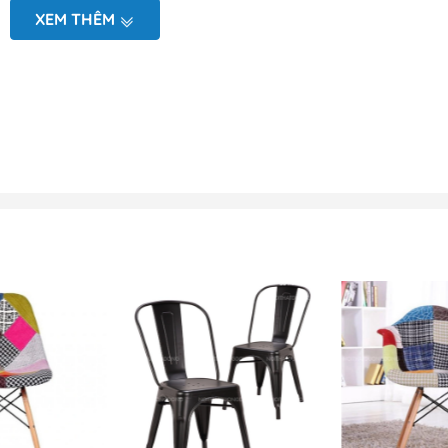
n đại, dễ dàng tháo lắp và vận chuyển.
XEM THÊM
u đen
sát, đo vẽ hiện trạng tại văn phòng
 mô hình 2D (mặt bằng và chi tiết sản phẩm)
điện hoặc nhắn tin zalo tới Bộ phận kinh doanh để được báo g
ghế cafe Eames J4 màu đen 
s J4 màu đen -CF 10 vô cùng ấn tượng
à một sản phẩm trang trí, mà còn là sự kết hợp hoàn hảo g