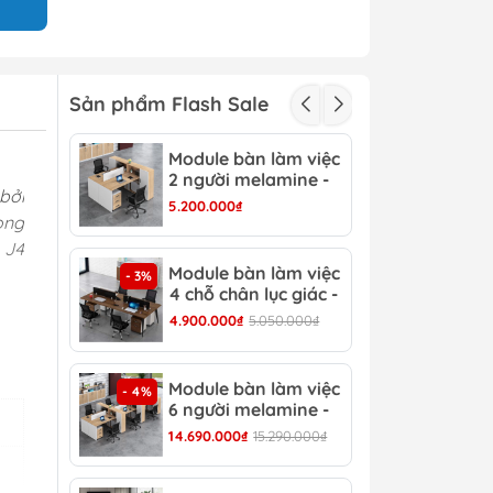
Sản phẩm Flash Sale
Module bàn làm việc
Mod
- 3%
2 người melamine -
2 c
bởi
CB 15
CB 
5.200.000₫
3.15
ong
 J4
Module bàn làm việc
Mod
- 3%
- 4%
4 chỗ chân lục giác -
6 c
CB 17
CB 
4.900.000₫
5.050.000₫
6.90
Module bàn làm việc
Bàn
- 4%
- 13%
6 người melamine -
Hiệ
CB 20
14.690.000₫
15.290.000₫
8.30