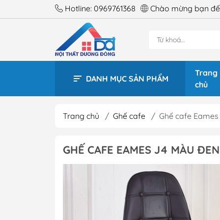
Hotline:
0969761368
Chào mừng bạn đến
Trang
DANH MỤC SẢN PHẨM
chủ
Trang chủ
/
Ghế cafe
/
Ghế cafe Eames 
BÀN 
GHẾ CAFE EAMES J4 MÀU ĐEN 
BÀN 
BÀN 
BÀN 
BÀN 