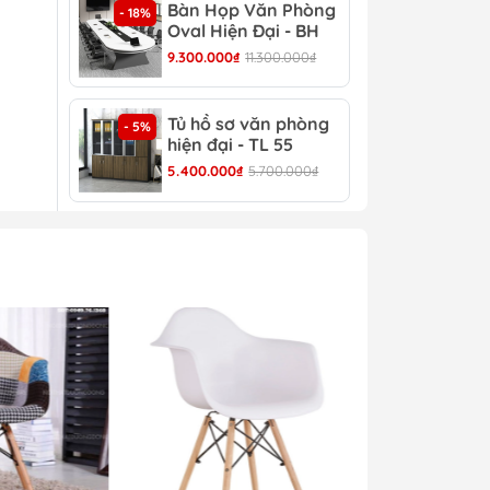
Bàn Họp Văn Phòng
Bàn
- 18%
- 22%
Oval Hiện Đại - BH
Đại
44
9.300.000₫
11.300.000₫
4.30
Tủ hồ sơ văn phòng
Tủ 
- 5%
- 4%
hiện đại - TL 55
TL 
5.400.000₫
5.700.000₫
4.30
iá
-
iữa