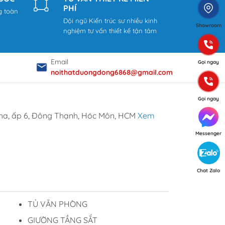
PHÍ
g toàn
Đội ngũ Kiến trúc sư nhiều kinh
Showroom
nghiệm tư vấn thiết kế tận tâm
Email
Gọi ngay
noithatduongdong6868@gmail.com
Gọi ngay
ha, ấp 6, Đông Thạnh, Hóc Môn, HCM
Xem
Messenger
Chat Zalo
TỦ VĂN PHÒNG
GIƯỜNG TẦNG SẮT