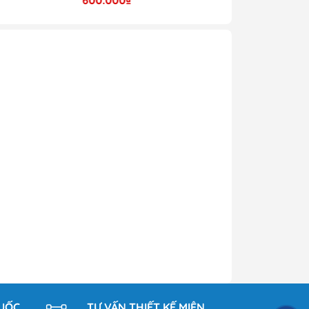
 và
sản
ại
afe
lý.
 mẻ
 và
m,
QUỐC
TƯ VẤN THIẾT KẾ MIỄN