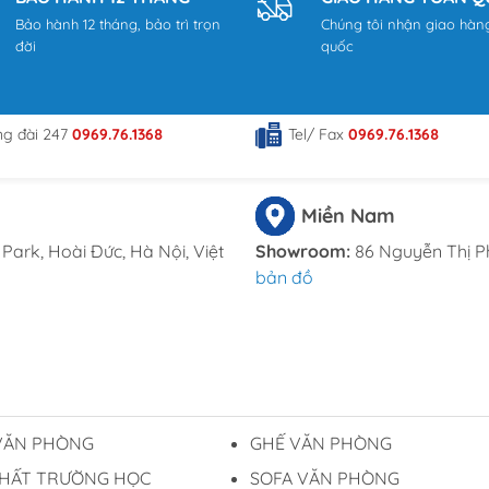
Bảo hành 12 tháng, bảo trì trọn
Chúng tôi nhận giao hàn
om
đời
quốc
ng đài 247
0969.76.1368
Tel/ Fax
0969.76.1368
Miền Nam
Park, Hoài Đức, Hà Nội, Việt
Showroom:
86 Nguyễn Thị P
bản đồ
VĂN PHÒNG
GHẾ VĂN PHÒNG
THẤT TRƯỜNG HỌC
SOFA VĂN PHÒNG