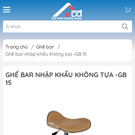
Trang chủ
/
Ghế bar
/
Ghế bar nhập khẩu không tựa -GB 15
GHẾ BAR NHẬP KHẨU KHÔNG TỰA -GB
15