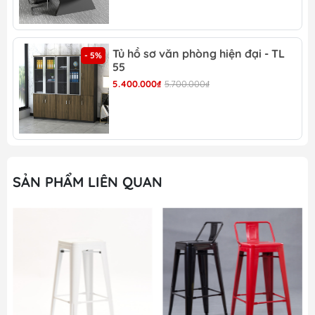
khẩu không tựa -GB 15
Tủ hồ sơ văn phòng hiện đại - TL
- 5%
55
5.400.000₫
5.700.000₫
Ghế bar nhập khẩu không tựa -GB 15 chân mạ
crom chắc chắn
Thiết kế vô cùng tinh tế và mới mẻ
SẢN PHẨM LIÊN QUAN
Ghế bar nhập khẩu không tựa -GB 15 có chất liệu,
kiểu dáng và màu sắc hợp thời
Ghế bar nhập khẩu không tựa -GB 15 có nhiều
màu sắc để bạn lựa chọn