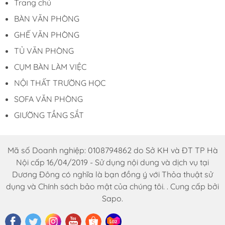
Trang chủ
15 chất lượng?
BÀN VĂN PHÒNG
GHẾ VĂN PHÒNG
Nếu bạn đang tìm kiếm một địa chỉ uy tín để mua
ghế bar nhập khẩu không tựa chất lượng, hãy đến
TỦ VĂN PHÒNG
với Nội Thất Dương Đông.
Chú
ng tôi tự hào là đơn
CỤM BÀN LÀM VIỆC
vị cung cấp nội thất với nhiều năm kinh nghiệm
NỘI THẤT TRƯỜNG HỌC
trong ngành và
cam kết
mang đến cho khách
hàng những sản phẩm chất lượng cao với mức giá
SOFA VĂN PHÒNG
hợp lý.
GIƯỜNG TẦNG SẮT
Liên hệ với
chú
ng tôi để được tư vấn và hỗ trợ tốt
nhất:
Mã số Doanh nghiệp: 0108794862 do Sở KH và ĐT TP Hà
THÔNG TIN LIÊN HỆ
Nội cấp 16/04/2019 - Sử dụng nội dung và dịch vụ tại
Dương Đông có nghĩa là bạn đồng ý với Thỏa thuật sử
Đặt hàng online tại
dụng và Chính sách bảo mật của chúng tôi. . Cung cấp bởi
website:
Noithatduongdong.com
Sapo.
Hà Nội : A11 Xuân Phương Garden, đường
Trịnh Văn Bô, phường Phương Canh, Quận