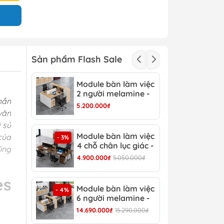
Sản phẩm Flash Sale
Module bàn làm việc
Mod
- 3%
2 người melamine -
2 c
hần
CB 15
CB 
5.200.000₫
3.15
văn
 sử
Module bàn làm việc
Mod
của
- 3%
- 4%
4 chỗ chân lục giác -
6 c
ũng
CB 17
CB 
4.900.000₫
5.050.000₫
6.90
es
Module bàn làm việc
Bàn
- 4%
- 13%
6 người melamine -
Hiệ
CB 20
14.690.000₫
15.290.000₫
8.30