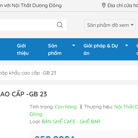
 với Nội Thất Dương Đông
Địa chỉ cửa 
Sản phẩm đã xem
Giới
Sản
Giải pháp & Dự
thiệu
phẩm
án
hập khẩu cao cấp -GB 23
LÀM VIỆC
Ghế Giám Đốc
Tủ phòng
AO CẤP -GB 23
GIÁM ĐỐC
Ghế xoay văn phòng
Tủ tài liệu
Tình trạng:
Còn hàng
|
Thương hiệu:
Nội Thất 
HỌP
Ghế chân quỳ
Tủ tài liệu
Đông
QUẦY LỄ TÂN
Ghế gấp - Ghế training
Tủ locker
Loại:
BÀN GHẾ CAFE - GHẾ BAR
TRAINING
Ghế phòng chờ - Hội
Tủ locker 
trường
Hộc tủ - 