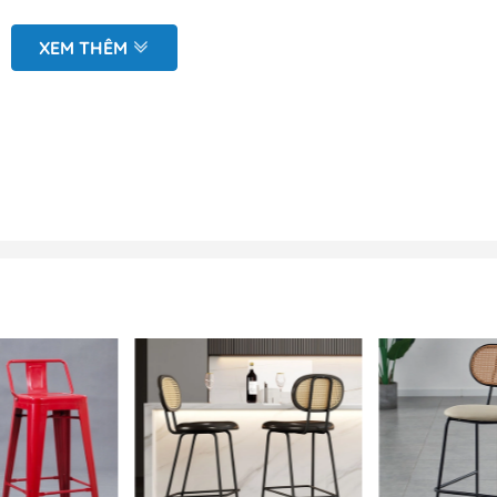
nghiệp, chân mạ inox xoay.
XEM THÊM
0kg - 100kg tùy thuộc vào kích thước và chất liệu ghế
n đại, dễ dàng tháo lắp và vận chuyển.
sát, đo vẽ hiện trạng tại văn phòng
 mô hình 2D (mặt bằng và chi tiết sản phẩm)
điện hoặc nhắn tin zalo tới Bộ phận kinh doanh để được báo g
t về mẫu ghế bar Eames nh
3