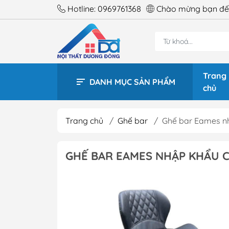
Hotline:
0969761368
Chào mừng bạn đến
Trang
DANH MỤC SẢN PHẨM
chủ
Trang chủ
/
Ghế bar
/
Ghế bar Eames n
BÀN 
GHẾ BAR EAMES NHẬP KHẨU C
BÀN 
BÀN 
BÀN 
BÀN 