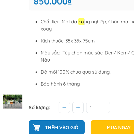
850.000₫
Tủ để giầ
Tủ trang tr
Chất liệu: Mặt da
cô
ng nghiệp, Chân mạ in
xoay
raining
Sofa văng
Kích thước: 35x 35x 75cm
raining
Sofa góc
Màu sắc: Tùy chọn màu sắc: Đen/ Kem/ G
hế học sinh
Sofa bộ
Nâu
từ
Sofa phòng chờ thư giãn
Độ mới 100% chưa qua sử dụng.
Sofa giường
Bảo hành 6 tháng
Bàn trà
Số lượng:
THÊM VÀO GIỎ
MUA NGAY