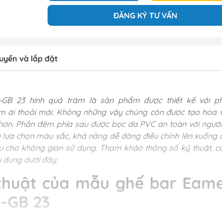
ĐĂNG KÝ TƯ VẤN
uyển và lắp đặt
GB 23 hình quả trám là sản phẩm được thiết kế với p
m ái thoải mái. Không những vậy chúng còn được tạo hoa 
t hơn. Phần đệm phía sau được bọc da PVC an toàn với người
ều lựa chọn màu sắc, khả năng dễ dàng điều chỉnh lên xuống 
ưu cho không gian sử dụng. Tham khảo thông số kỹ thuật, c
i dung dưới đây:
thuật của mẫu ghế bar Eam
 -GB 23