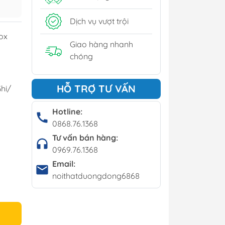
y
Dịch vụ vượt trội
í - Giá kệ
ox
Giao hàng nhanh
chóng
Bộ bàn ghế cafe
HỖ TRỢ TƯ VẤN
hi/
Bàn cafe
Ghế cafe
Hotline:
0868.76.1368
Ghế bar
Tư vấn bán hàng:
0969.76.1368
Email:
noithatduongdong6868