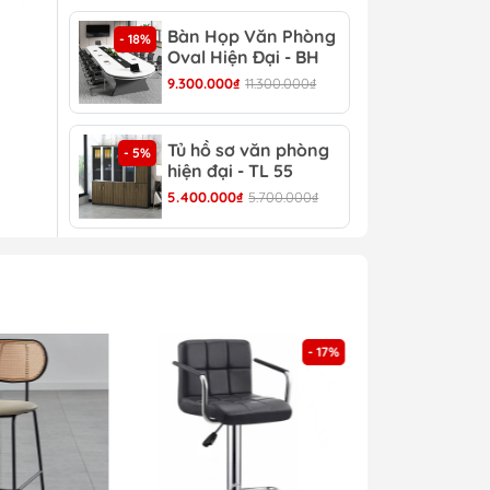
Bàn Họp Văn Phòng
Bàn
- 18%
- 22%
Oval Hiện Đại - BH
Đại
44
9.300.000₫
11.300.000₫
4.30
Tủ hồ sơ văn phòng
Tủ 
- 5%
- 4%
hiện đại - TL 55
TL 
5.400.000₫
5.700.000₫
4.30
iá
- 17%
ập