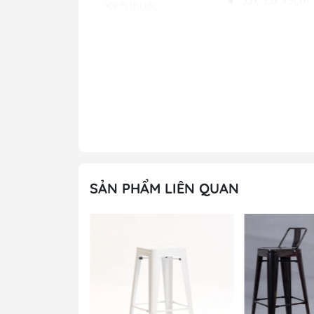
Kích thước
Mặt da
cô
ng 
Chất Liệu
Tải trọng từ 5
Kiểu dáng & Tải
Kiểu dáng hiệ
trọng
Tùy chọn
Màu sản phẩm
6 tháng
Bảo hành
Miễn phí khảo 
Miễn phí dựng
SẢN PHẨM LIÊN QUAN
Ưu đãi
Vui lòng gọi 
kịp thời
Đánh giá chi tiế
khẩu cao cấp -GB 2