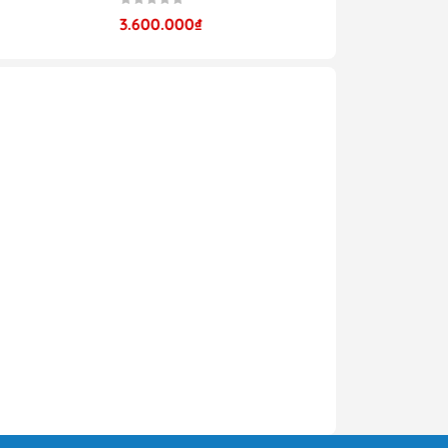
3.600.000₫
tác
ược
độc
mái
ghế
 và
mái
lại
ghế
màu
uẩn
 và