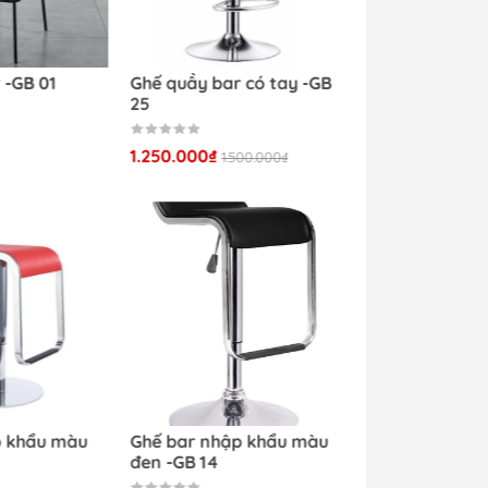
 -GB 01
Ghế quầy bar có tay -GB
25
1.250.000₫
1.500.000₫
p khẩu màu
Ghế bar nhập khẩu màu
đen -GB 14