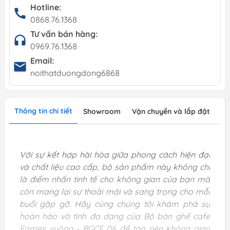
Hotline:
0868.76.1368
Tư vấn bán hàng:
0969.76.1368
Email:
noithatduongdong6868
Thông tin chi tiết
Showroom
Vận chuyển và lắp đặt
Với sự kết hợp hài hòa giữa phong cách hiện đại
và chất liệu cao cấp, bộ sản phẩm này không chỉ
là điểm nhấn tinh tế cho không gian của bạn mà
còn mang lại sự thoải mái và sang trọng cho mỗi
buổi gặp gỡ. Hãy cùng chúng tôi khám phá sự
hoàn hảo và tính đa dạng của Bộ bàn ghế cafe
Eames vuông - BGCF 06 để tạo nên không gian