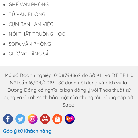
GHẾ VĂN PHÒNG
THÔNG TIN LIÊN HỆ
TỦ VĂN PHÒNG
Đặt hàng online tại
CỤM BÀN LÀM VIỆC
website:
Noithatduongdong.com
NỘI THẤT TRƯỜNG HỌC
Hà Nội : A11 Xuân Phương Garden, đường
Trịnh Văn Bô, phường Phương Canh, Quận
SOFA VĂN PHÒNG
Nam Từ Liêm, Thành Phố Hà Nội.
GIƯỜNG TẦNG SẮT
HCM : 86 Nguyễn Thị Pha, ấp 6, xã Đông
Thạnh, Hóc Môn, TP HCM
Hotline: 0969.761.368 – 0868.761.368
Mã số Doanh nghiệp: 0108794862 do Sở KH và ĐT TP Hà
Email : dautuduongdong@gmail.com
Nội cấp 16/04/2019 - Sử dụng nội dung và dịch vụ tại
Dương Đông có nghĩa là bạn đồng ý với Thỏa thuật sử
dụng và Chính sách bảo mật của chúng tôi. . Cung cấp bởi
Sapo.
Góp ý từ Khách hàng