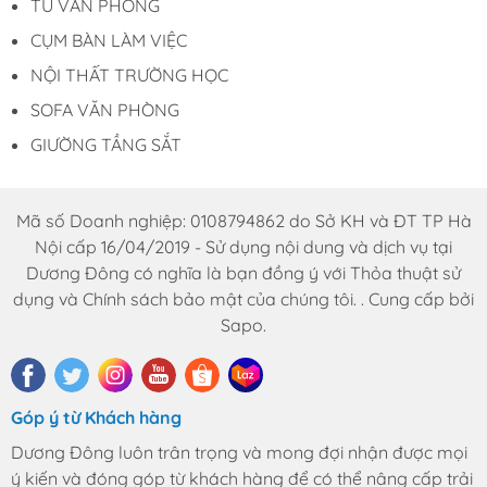
TỦ VĂN PHÒNG
melamine 1m8 giá rẻ
CỤM BÀN LÀM VIỆC
tại Dương Đông
NỘI THẤT TRƯỜNG HỌC
SOFA VĂN PHÒNG
Giá sản phẩm cạnh tranh với những nơi khác
Chất lượng sản phẩm đảm bảo, tháo lắp
GIƯỜNG TẦNG SẮT
vận chuyển dễ dàng
Cung cấp trọn gói nội thất văn phòng, gia
Mã số Doanh nghiệp: 0108794862 do Sở KH và ĐT TP Hà
đình
Nội cấp 16/04/2019 - Sử dụng nội dung và dịch vụ tại
Đội nhân viên tư vấn và lắp đặt chuyên
Dương Đông có nghĩa là bạn đồng ý với Thỏa thuật sử
nghiệp
dụng và Chính sách bảo mật của chúng tôi. . Cung cấp bởi
Hàng có sẵn, giao ngay trong ngày, đáp ứng
Sapo.
mọi nhu cầu khách hàng
Nhiều sản phẩm mới, chất lượng được cập
nhật thường xuyên
Nhận đặt hàng theo yêu cầu của khách
Góp ý từ Khách hàng
THÔNG TIN LIÊN HỆ
Dương Đông luôn trân trọng và mong đợi nhận được mọi
ý kiến và đóng góp từ khách hàng để có thể nâng cấp trải