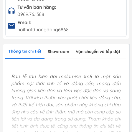
Tư vấn bán hàng:
0969.76.1368
Email:
noithatduongdong6868
Thông tin chi tiết
Showroom
Vận chuyển và lắp đặt
Bàn lễ tân hiện đại melamine 1m8 là một sản
phẩm nội thất tinh tế và đẳng cấp, mang đến
không gian tiếp đón và làm việc độc đáo và sang
trọng. Với kích thước vừa phải, chất liệu đẳng cấp,
và thiết kế hiện đại, sản phẩm này không chỉ đáp
ứng nhu cầu về tính thẩm mỹ mà còn cung cấp sự
tiện lợi và đa dạng trong sử dụng. Tham khảo chi
tiết hình ảnh thực tế, cũng như thông tin chi tiết về