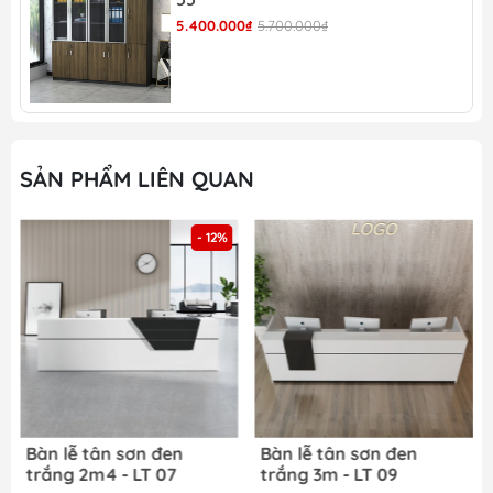
5.400.000₫
5.700.000₫
Bàn lễ tân hiện đại melamine 1m8 - LT 03 với màu
vân gỗ và màu trắng kết hợp với nhau
Bàn lễ tân hiện đại melamine 1m8 - LT 03 có màu
SẢN PHẨM LIÊN QUAN
sắc và chi phí vô cùng hợp lý
- 12%
Bàn lễ tân hiện đại melamine 1m8 - LT 03 màu
trắng và màu gỗ kết hợp với nhau
Bàn lễ tân hiện đại melamine 1m8 - LT 03 mang lại
sự sang trọng, hiện đại cho không gian nội thất
Bàn lễ tân sơn đen
Bàn lễ tân sơn đen
trắng 2m4 - LT 07
trắng 3m - LT 09