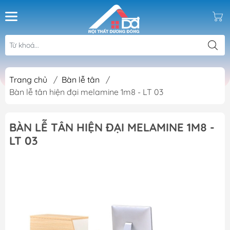
Trang chủ
/
Bàn lễ tân
/
Bàn lễ tân hiện đại melamine 1m8 - LT 03
BÀN LỄ TÂN HIỆN ĐẠI MELAMINE 1M8 -
LT 03