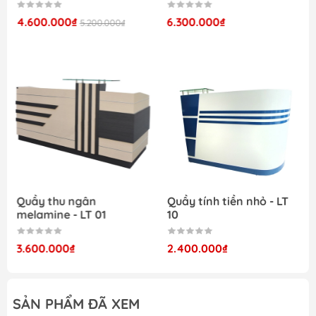
4.600.000₫
6.300.000₫
5.200.000₫
Sản phẩm bàn lễ tân hiện đại melamine 1m8 có
nhiều ưu điểm độc đáo và hữu ích mà bạn có thể
cân nhắc khi tìm kiếm một mảng nội thất chất
lượng cho không gian tiếp đón của bạn. Dưới đây
là mô tả chi tiết về các ưu điểm của sản phẩm này:
Kích thước lý tưởng: Với chiều dài 1m8, sản
Quầy thu ngân
Quầy tính tiền nhỏ - LT
phẩm này vừa vặn hoàn hảo trong nhiều
melamine - LT 01
10
không gian, không quá lớn cũng không quá
nhỏ, giúp tối ưu hóa diện tích sử dụng mà vẫn
3.600.000₫
2.400.000₫
giữ được tính thẩm mỹ và tiện ích.
Chất liệu melamine chất lượng: Sản phẩm
SẢN PHẨM ĐÃ XEM
được làm từ chất liệu melamine, một loại vật