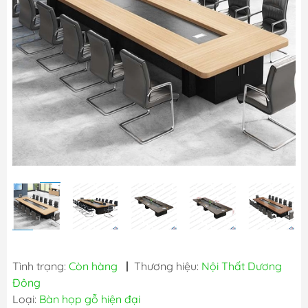
Tình trạng:
Còn hàng
|
Thương hiệu:
Nội Thất Dương
Đông
Loại:
Bàn họp gỗ hiện đại