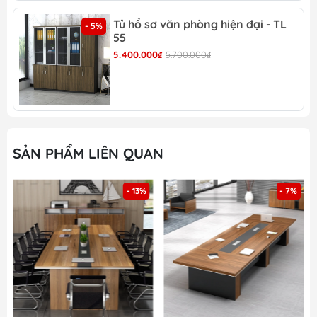
BH 79
Tủ hồ sơ văn phòng hiện đại - TL
- 5%
55
5.400.000₫
5.700.000₫
Bàn họp gỗ hiện đại - BH 79
SẢN PHẨM LIÊN QUAN
Bàn họp gỗ hiện đại - BH 79
- 13%
- 7%
Bàn họp gỗ hiện đại - BH 79
Bàn họp gỗ hiện đại - BH 79