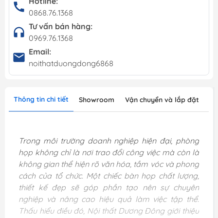
Hotline:
0868.76.1368
Tư vấn bán hàng:
0969.76.1368
Email:
noithatduongdong6868
Thông tin chi tiết
Showroom
Vận chuyển và lắp đặt
Trong môi trường doanh nghiệp hiện đại, phòng
họp không chỉ là nơi trao đổi công việc mà còn là
không gian thể hiện rõ văn hóa, tầm vóc và phong
cách của tổ chức. Một chiếc bàn họp chất lượng,
thiết kế đẹp sẽ góp phần tạo nên sự chuyên
nghiệp và nâng cao hiệu quả làm việc tập thể.
Thấu hiểu điều đó, Nội thất Dương Đông giới thiệu