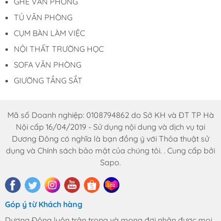
GHẾ VĂN PHÒNG
TỦ VĂN PHÒNG
Bàn họp cao cấp - BH 85
CỤM BÀN LÀM VIỆC
NỘI THẤT TRƯỜNG HỌC
Bàn họp cao cấp - BH 85
SOFA VĂN PHÒNG
GIƯỜNG TẦNG SẮT
Lựa chọn lý tưởng cho
Mã số Doanh nghiệp: 0108794862 do Sở KH và ĐT TP Hà
phòng họp doanh nghiệp
Nội cấp 16/04/2019 - Sử dụng nội dung và dịch vụ tại
Không chỉ đơn thuần là một sản phẩm nội thất,
Dương Đông có nghĩa là bạn đồng ý với Thỏa thuật sử
bàn họp BH 85 còn góp phần xây dựng hình ảnh
dụng và Chính sách bảo mật của chúng tôi. . Cung cấp bởi
chuyên nghiệp cho doanh nghiệp. Với thiết kế hiện
Sapo.
đại, chất liệu bền bỉ và công năng tối ưu, sản phẩm
phù hợp với phòng họp công ty, phòng hội nghị,
không gian đào tạo hay phòng họp ban lãnh đạo.
Góp ý từ Khách hàng
Đặc biệt, Nội thất Dương Đông hỗ trợ tùy chỉnh
Dương Đông luôn trân trọng và mong đợi nhận được mọi