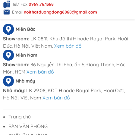
laptop, tài liệu và các vật dụng cá nhân. Hệ thống
Tel/ Fax
0969.76.1368
nắp luồn dây được bố trí khoa học giúp việc kết
Email
noithatduongdong6868@gmail.com
nối thiết bị trở nên nhanh chóng, đồng thời giữ cho
bề mặt bàn luôn gọn gàng, chuyên nghiệp. Thiết
Miền Bắc
kế chân bàn liền khối tạo khoảng để chân rộng
rãi, mang lại cảm giác dễ chịu cho người sử dụng
Showroom:
LK 08.11, Khu đô thị Hinode Royal Park, Hoài
trong suốt thời gian họp kéo dài.
Đức, Hà Nội, Việt Nam.
Xem bản đồ
Miền Nam
Showroom:
86 Nguyễn Thị Pha, ấp 6, Đông Thạnh, Hóc
Môn, HCM
Xem bản đồ
Bàn họp cao cấp - BH 85
Nhà máy
Nhà máy:
LK 29.08, KĐT Hinode Royal Park, Hoài Đức,
Hà Nội, Việt Nam
Xem bản đồ
Bàn họp cao cấp - BH 85
Trang chủ
Bàn họp cao cấp - BH 85
BÀN VĂN PHÒNG