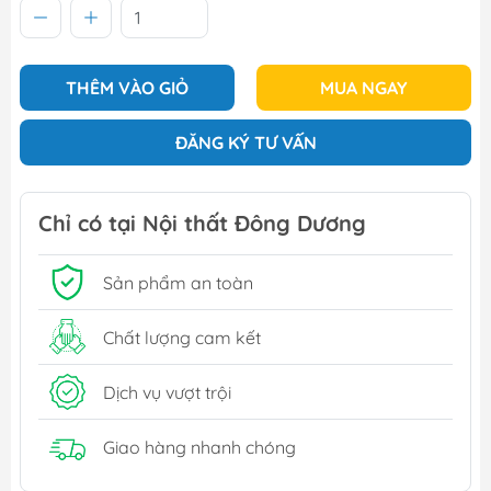
THÊM VÀO GIỎ
MUA NGAY
ĐĂNG KÝ TƯ VẤN
Chỉ có tại Nội thất Đông Dương
Sản phẩm an toàn
Chất lượng cam kết
Dịch vụ vượt trội
Giao hàng nhanh chóng