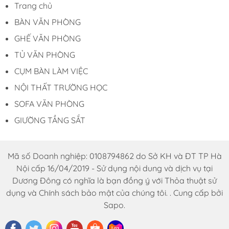
Trang chủ
không gian
BÀN VĂN PHÒNG
GHẾ VĂN PHÒNG
TỦ VĂN PHÒNG
Bàn giám đốc cao cấp - GĐ 86 phù hợp với nhiều
CỤM BÀN LÀM VIỆC
không gian
NỘI THẤT TRƯỜNG HỌC
SOFA VĂN PHÒNG
Khẳng định vị thế lãnh đạo
GIƯỜNG TẦNG SẮT
cùng Nội thất Dương Đông
Bàn giám đốc cao cấp GĐ 86 không chỉ là một
Mã số Doanh nghiệp: 0108794862 do Sở KH và ĐT TP Hà
món đồ nội thất, mà còn là tuyên ngôn về phong
Nội cấp 16/04/2019 - Sử dụng nội dung và dịch vụ tại
cách lãnh đạo hiện đại, chuyên nghiệp và đẳng
Dương Đông có nghĩa là bạn đồng ý với Thỏa thuật sử
cấp. Sản phẩm là lựa chọn lý tưởng cho những
dụng và Chính sách bảo mật của chúng tôi. . Cung cấp bởi
doanh nghiệp chú trọng hình ảnh thương hiệu và
Sapo.
mong muốn xây dựng không gian làm việc chuẩn
mực, ấn tượng. Với kinh nghiệm nhiều năm trong