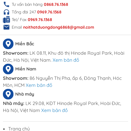
Tư vấn bán hàng
0868.76.1368
Tổng đài 247
0969.76.1368
Tel/ Fax
0969.76.1368
Email
noithatduongdong6868@gmail.com
Miền Bắc
Showroom:
LK 08.11, Khu đô thị Hinode Royal Park, Hoài
Đức, Hà Nội, Việt Nam.
Xem bản đồ
Miền Nam
Showroom:
86 Nguyễn Thị Pha, ấp 6, Đông Thạnh, Hóc
Môn, HCM
Xem bản đồ
Nhà máy
Nhà máy:
LK 29.08, KĐT Hinode Royal Park, Hoài Đức,
Hà Nội, Việt Nam
Xem bản đồ
Trang chủ