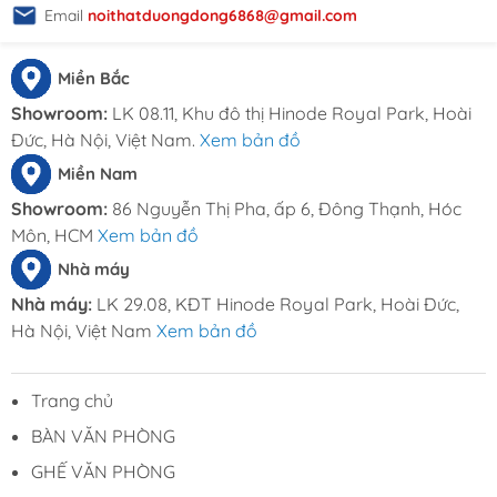
Email
noithatduongdong6868@gmail.com
Miền Bắc
Showroom:
LK 08.11, Khu đô thị Hinode Royal Park, Hoài
Đức, Hà Nội, Việt Nam.
Xem bản đồ
Miền Nam
Showroom:
86 Nguyễn Thị Pha, ấp 6, Đông Thạnh, Hóc
Môn, HCM
Xem bản đồ
Nhà máy
Nhà máy:
LK 29.08, KĐT Hinode Royal Park, Hoài Đức,
Hà Nội, Việt Nam
Xem bản đồ
Trang chủ
BÀN VĂN PHÒNG
GHẾ VĂN PHÒNG