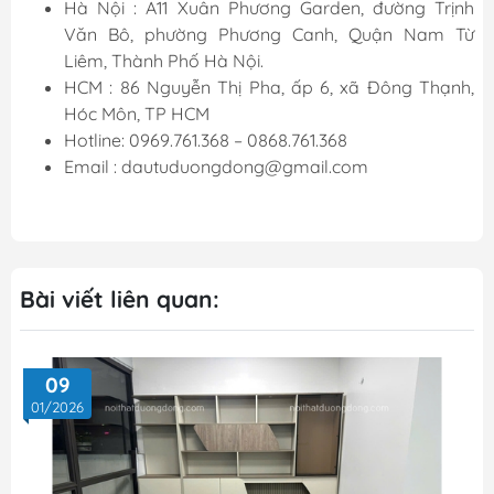
Hà Nội : A11 Xuân Phương Garden, đường Trịnh
Văn Bô, phường Phương Canh, Quận Nam Từ
Liêm, Thành Phố Hà Nội.
HCM : 86 Nguyễn Thị Pha, ấp 6, xã Đông Thạnh,
Hóc Môn, TP HCM
Hotline: 0969.761.368 – 0868.761.368
Email : dautuduongdong@gmail.com
Bài viết liên quan:
09
01/2026