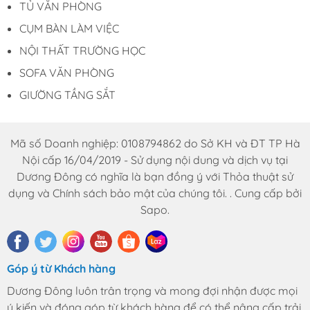
TỦ VĂN PHÒNG
CỤM BÀN LÀM VIỆC
NỘI THẤT TRƯỜNG HỌC
SOFA VĂN PHÒNG
GIƯỜNG TẦNG SẮT
Mã số Doanh nghiệp: 0108794862 do Sở KH và ĐT TP Hà
Nội cấp 16/04/2019 - Sử dụng nội dung và dịch vụ tại
Dương Đông có nghĩa là bạn đồng ý với Thỏa thuật sử
dụng và Chính sách bảo mật của chúng tôi. . Cung cấp bởi
Sapo.
Góp ý từ Khách hàng
Dương Đông luôn trân trọng và mong đợi nhận được mọi
ý kiến và đóng góp từ khách hàng để có thể nâng cấp trải